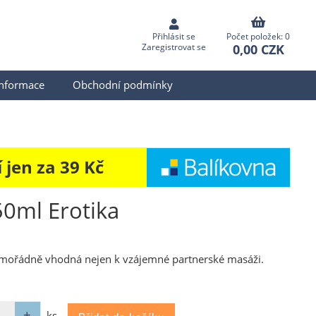
Přihlásit se
Počet položek: 0
0,00 CZK
Zaregistrovat se
informace
Obchodní podmínky
jen za 39 Kč
50ml Erotika
 mimořádně vhodná nejen k vzájemné partnerské masáži.
ks