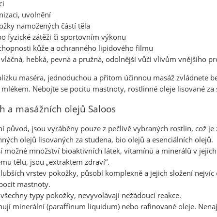
ci
izaci, uvolnění
ožky namožených částí těla
po fyzické zátěži či sportovním výkonu
chopnosti kůže a ochranného lipidového filmu
 vláčná, hebká, pevná a pružná, odolnější vůči vlivům vnějšího pr
lízku maséra, jednoduchou a přitom účinnou masáž zvládnete bez
lékem. Nebojte se pocitu mastnoty, rostlinné oleje lisované za 
ch a masážních olejů Saloos
dní původ, jsou vyráběny pouze z pečlivě vybraných rostlin, což j
ných olejů lisovaných za studena, bio olejů a esenciálních olejů.
í možné množství bioaktivních látek, vitamínů a minerálů v jeji
mu tělu, jsou „extraktem zdraví“.
hlubších vrstev pokožky, působí komplexně a jejich složení nejvíc
pocit mastnoty.
všechny typy pokožky, nevyvolávají nežádoucí reakce.
jí minerální (paraffinum liquidum) nebo rafinované oleje. Nenajd