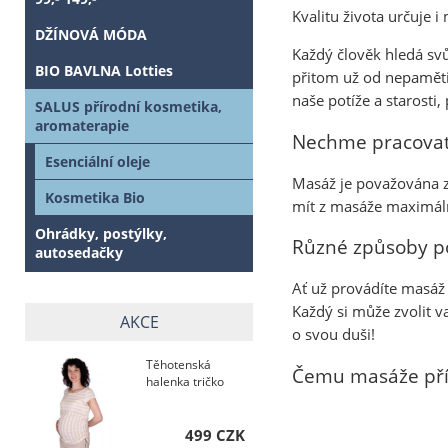
Kvalitu života určuje 
DŽÍNOVÁ MÓDA
Každý člověk hledá svů
BIO BAVLNA Lotties
přitom už od nepaměti
naše potíže a starosti
SALUS přírodní kosmetika,
aromaterapie
Nechme pracovat
Esenciální oleje
Masáž je považována za
Kosmetika Bio
mít z masáže maximáln
Ohrádky, postýlky,
Různé způsoby po
autosedačky
Ať už provádíte masáž
Každý si může zvolit v
AKCE
o svou duši!
Těhotenská
Čemu masáže přír
halenka tričko
499 CZK