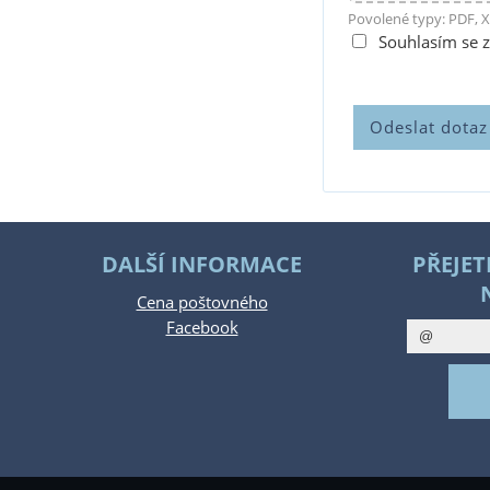
Povolené typy: PDF, X
Souhlasím se 
DALŠÍ INFORMACE
PŘEJET
Cena poštovného
Facebook