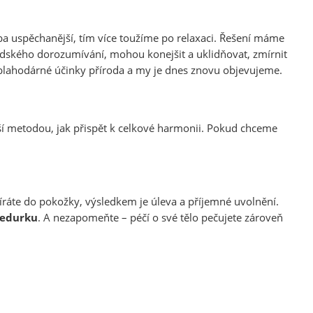
ba uspěchanější, tím více toužíme po relaxaci. Řešení máme
dského dorozumívání, mohou konejšit a uklidňovat, zmírnit
é blahodárné účinky příroda a my je dnes znovu objevujeme.
jší metodou, jak přispět k celkové harmonii. Pokud chceme
íráte do pokožky, výsledkem je úleva a příjemné uvolnění.
cedurku
. A nezapomeňte – péčí o své tělo pečujete zároveň