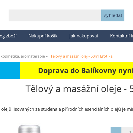
og zboží
Nákupní košík
Jak nakupovat
Kontaktní 
 kosmetika, aromaterapie
Tělový a masážní olej - 50ml Erotika
Doprava do Balíkovny nyní 
Tělový a masážní oleje - 
olejů lisovaných za studena a přírodních esenciálních olejů je