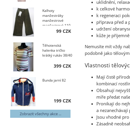
uklidnění, relaxa
k celkové harmon
Kalhoty
k regeneraci pok
manžestráky
manžestrové
příprava před a 
manšestrové 110
udržení obranys
99 CZK
kůže je příjemně
Těhotenská
Nemusíte mít vždy nab
halenka tričko
podobně jako tělovým m
krátký rukáv 38/40
Vlastnosti tělový
399 CZK
Mají čistě příro
Bunda jarní 82
kombinací rostlin
Obsahují nejvyšš
míře předat naše
199 CZK
Pronikají do nej
a nezanechávají 
Zobrazit všechny akce ...
Jsou vhodné pro 
Zásadně neobsahu