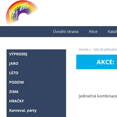
Úvodní strana
Akce
Katal
Home
SALUS přírodní
VÝPRODEJ
AKCE:
JARO
LÉTO
PODZIM
ZIMA
Jedinečná kombinace 
HRAČKY
Karneval, párty