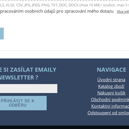
LS, XLSX, CSV, JPG, JPEG, PNG, TXT, DOC, DOCX (max 10 MB / soubor, max 5
zpracováním osobních údajů pro zpracování mého dotazu
Více in
E SI ZASÍLAT EMAILY
NAVIGACE
NEWSLETTER ?
Úvodní strana
Katalog zboží
Nákupní košík
Obchodní podmín
Kontaktní informa
Odstoupení od smlo