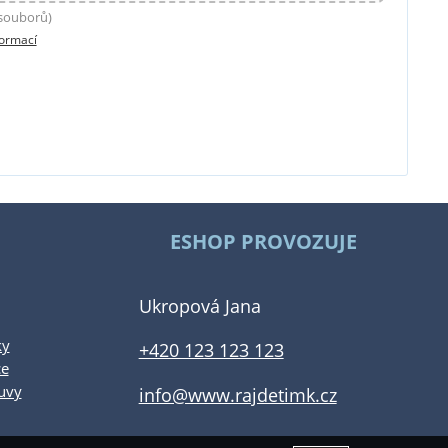
 souborů)
formací
ESHOP PROVOZUJE
Ukropová Jana
ky
+420 123 123 123
ce
uvy
info@www.rajdetimk.cz