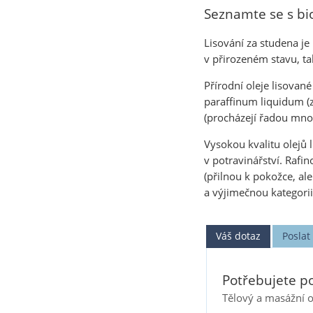
Seznamte se s bio
Lisování za studena je
v přirozeném stavu, tak
Přírodní oleje lisovan
paraffinum liquidum (
(procházejí řadou mnoh
Vysokou kvalitu olejů
v potravinářství. Rafi
(přilnou k pokožce, al
a výjimečnou kategorii
Váš dotaz
Posla
Potřebujete po
Tělový a masážní ol