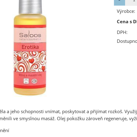
Výrobce:
Cena s D
DPH:
Dostupno
ěla a jeho schopnosti vnímat, poskytovat a přijímat rozkoš. Využi
ěnili ve smyslnou masáž. Olej pokožku zároveň regeneruje, vyživu
lnění