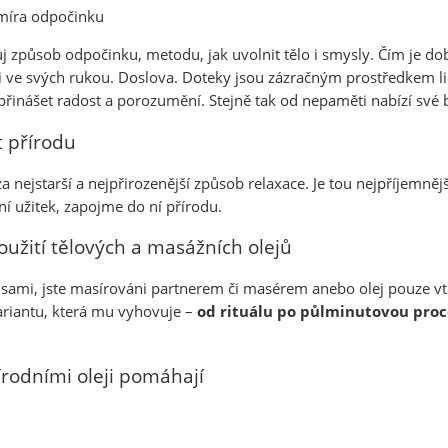
i míra odpočinku
j způsob odpočinku, metodu, jak uvolnit tělo i smysly. Čím je do
 ve svých rukou. Doslova. Doteky jsou zázračným prostředkem li
, přinášet radost a porozumění. Stejně tak od nepaměti nabízí sv
 přírodu
 nejstarší a nejpřirozenější způsob relaxace. Je tou nejpříjemně
í užitek, zapojme do ní přírodu.
užití tělových a masážních olejů
 sami, jste masírováni partnerem či masérem anebo olej pouze vt
ariantu, která mu vyhovuje –
od rituálu po půlminutovou pro
odními oleji pomáhají