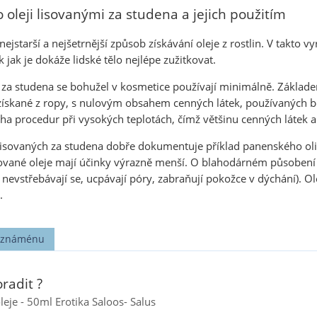
 oleji lisovanými za studena a jejich použitím
 nejstarší a nejšetrnější způsob získávání oleje z rostlin. V takt
 jak je dokáže lidské tělo nejlépe zužitkovat.
é za studena se bohužel v kosmetice používají minimálně. Základe
získané z ropy, s nulovým obsahem cenných látek, používaných běž
a procedur při vysokých teplotách, čímž většinu cenných látek a 
 lisovaných za studena dobře dokumentuje příklad panenského oli
nované oleje mají účinky výrazně menší. O blahodárném působení 
e nevstřebávají se, ucpávají póry, zabraňují pokožce v dýchání). O
.
t známénu
radit ?
eje - 50ml Erotika Saloos- Salus