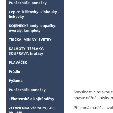
Punčocháče, ponožky
Čepice, kšiltovky, klobouky,
bekovky
KOJENECKÉ body, dupačky,
overaly, komplety
TRIČKA, MIKINY, SVETRY
KALHOTY, TEPLÁKY,
SOUPRAVY, kraťasy
PLAVÁČEK
Prádlo
Pyžama
Punčocháče ponožky
Smyslnost je oslavou t
abyste něžné dotyky zm
Těhotenské a kojící oděvy
Příjemná masáž a uvo
ZLEVNĚNKA vše za 29,- 49,-
99,- 149,-