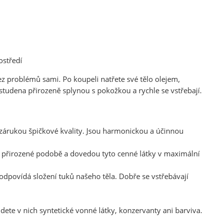
ostředí
 problémů sami. Po koupeli natřete své tělo olejem,
studena přirozeně splynou s pokožkou a rychle se vstřebají.
e zárukou špičkové kvality. Jsou harmonickou a účinnou
ch přirozené podobě a dovedou tyto cenné látky v maximální
 odpovídá složení tuků našeho těla. Dobře se vstřebávají
ete v nich syntetické vonné látky, konzervanty ani barviva.