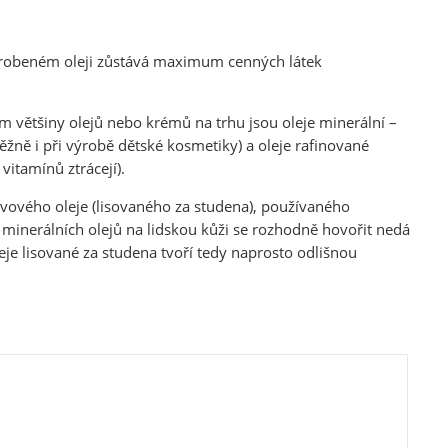
o vyrobeném oleji zůstává maximum cenných látek
m většiny olejů nebo krémů na trhu jsou oleje minerální –
ně i při výrobě dětské kosmetiky) a oleje rafinované
vitamínů ztrácejí).
vového oleje (lisovaného za studena), používaného
minerálních olejů na lidskou kůži se rozhodně hovořit nedá
leje lisované za studena tvoří tedy naprosto odlišnou