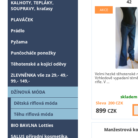
42
KALHOTY, TEPLÁKY,
SOUPRAVY, kraťasy
PLAVÁČEK
Prádlo
Pyžama
Punčocháče ponožky
Těhotenské a kojící oděvy
Velmi hezké těhotenské ri
ZLEVNĚNKA vše za 29,- 49,-
Vzhledově vypadaní téměř
99,- 149,-
rifle. V ...
DŽÍNOVÁ MÓDA
skladem
Dětská riflová móda
Sleva
200
CZK
899
CZK
Těhu riflová móda
BIO BAVLNA Lotties
Manžestrová ko
SALUS přírodní kosmetika,