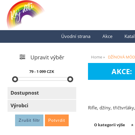
Úvodní strana
Akce
Katal
Upravit výběr
Home
DŽÍNOVÁ MÓD
AKCE:
79 - 1 099 CZK
Dostupnost
Výrobci
Rifle, džíny, třičtvrťá
O kategorii výše