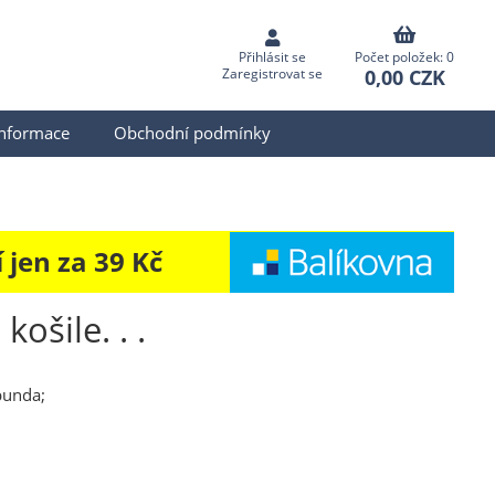
Přihlásit se
Počet položek: 0
0,00 CZK
Zaregistrovat se
informace
Obchodní podmínky
jen za 39 Kč
košile. . .
 bunda;