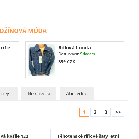
ii DŽÍNOVÁ MÓDA
rifle
Riflová bunda
Dostupnost:
Skladem
359
CZK
nější
Nejnovější
Abecedně
1
2
3
>>
ová košile 122
Těhotenské riflové šaty letní