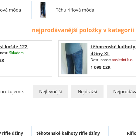
flová móda
Těhu riflová móda
nejprodávanější položky v kategor
vá košile 122
těhotenské kalhoty 
nost:
Skladem
džíny XL
Dostupnost:
poslední kus
ZK
1 099
CZK
oručujeme.
Nejlevnější
Nejdražší
Nejprodáva
rifle džíny
těhotenské kalhoty rifle džíny
Rifl