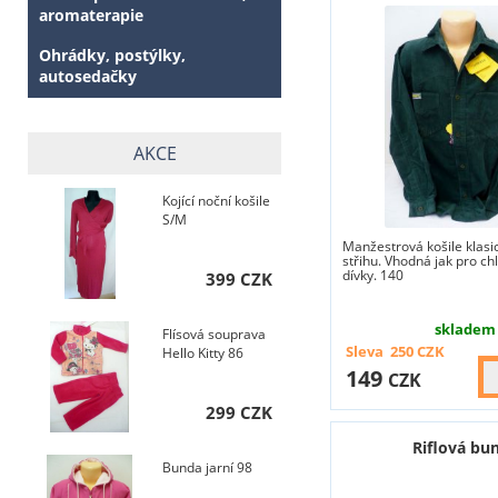
aromaterapie
Ohrádky, postýlky,
autosedačky
AKCE
Kojící noční košile
S/M
Manžestrová košile klasi
střihu. Vhodná jak pro ch
dívky. 140
399 CZK
skladem
Flísová souprava
Sleva
250
CZK
Hello Kitty 86
149
CZK
299 CZK
Riflová bu
Bunda jarní 98