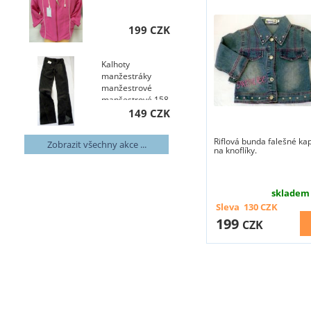
199 CZK
Kalhoty
manžestráky
manžestrové
manšestrové 158
149 CZK
Riflová bunda falešné ka
Zobrazit všechny akce ...
na knoflíky.
skladem
Sleva
130
CZK
199
CZK