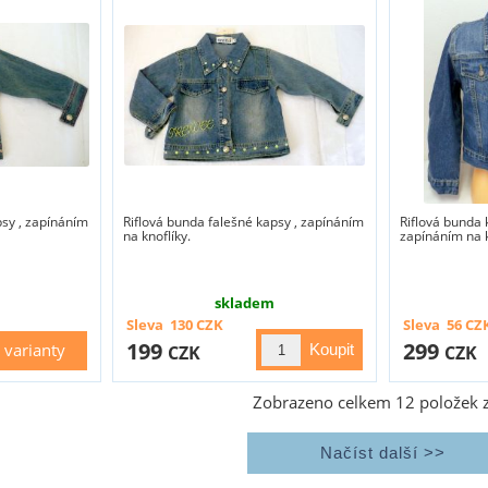
psy , zapínáním
Riflová bunda falešné kapsy , zapínáním
Riflová bunda 
na knoflíky.
zapínáním na k
skladem
Sleva
130
CZK
Sleva
56
CZ
199
299
varianty
CZK
CZK
Zobrazeno celkem
12
položek 