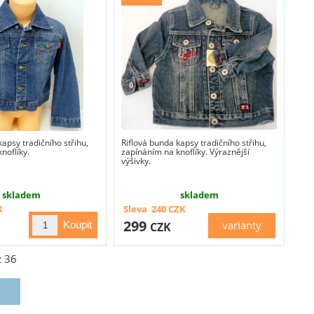
kapsy tradičního střihu,
Riflová bunda kapsy tradičního střihu,
noflíky.
zapínáním na knoflíky. Výraznější
výšivky.
skladem
skladem
K
Sleva
240
CZK
299
varianty
CZK
z
36