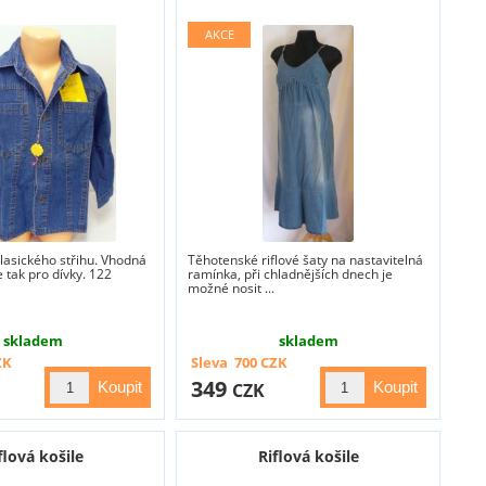
 klasického střihu. Vhodná
Těhotenské riflové šaty na nastavitelná
e tak pro dívky. 122
ramínka, při chladnějších dnech je
možné nosit ...
skladem
skladem
ZK
Sleva
700
CZK
349
CZK
flová košile
Riflová košile