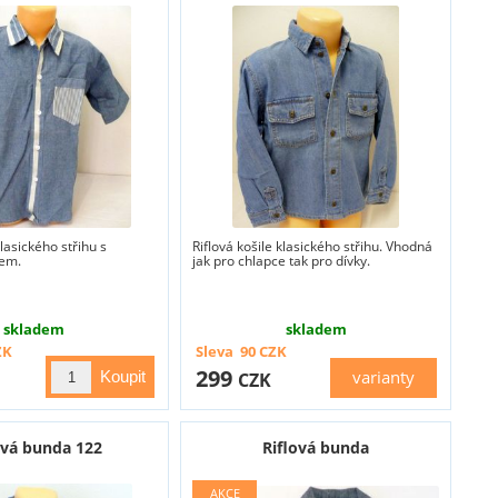
klasického střihu s
Riflová košile klasického střihu. Vhodná
vem.
jak pro chlapce tak pro dívky.
skladem
skladem
ZK
Sleva
90
CZK
299
varianty
CZK
ová bunda 122
Riflová bunda