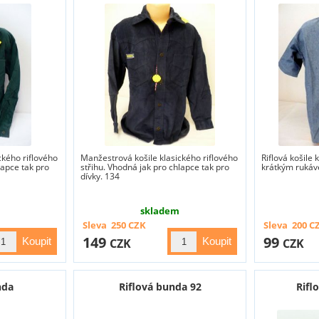
ckého riflového
Manžestrová košile klasického riflového
Riflová košile 
lapce tak pro
střihu. Vhodná jak pro chlapce tak pro
krátkým ruká
dívky. 134
skladem
Sleva
250
CZK
Sleva
200
C
149
99
CZK
CZK
nda
Riflová bunda 92
Rifl