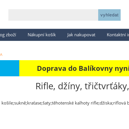
og zboží
Nákupní košík
Jak nakupovat
Kontaktní 
A
Doprava do Balíkovny nyní 
Rifle, džíny, třičtvrťáky, 
ky, košile;sukně;kraťase;šaty;těhotenské kalhoty rifle;džiska;riflová