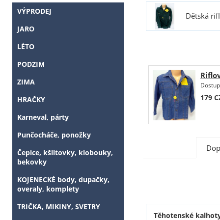
VÝPRODEJ
Dětská ri
JARO
LÉTO
PODZIM
Riflo
ZIMA
Dostup
179
C
HRAČKY
Karneval, párty
Punčocháče, ponožky
Dop
Čepice, kšiltovky, klobouky,
bekovky
KOJENECKÉ body, dupačky,
overaly, komplety
TRIČKA, MIKINY, SVETRY
Těhotenské kalhoty 