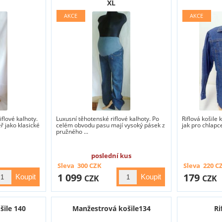
XL
flové kalhoty.
Luxusní těhotenské riflové kalhoty. Po
Riflová košile
 jako klasické
celém obvodu pasu mají vysoký pásek z
jak pro chlapc
pružného ...
poslední kus
Sleva
300
CZK
Sleva
220
C
1 099
179
CZK
CZK
šile 140
Manžestrová košile134
Ri