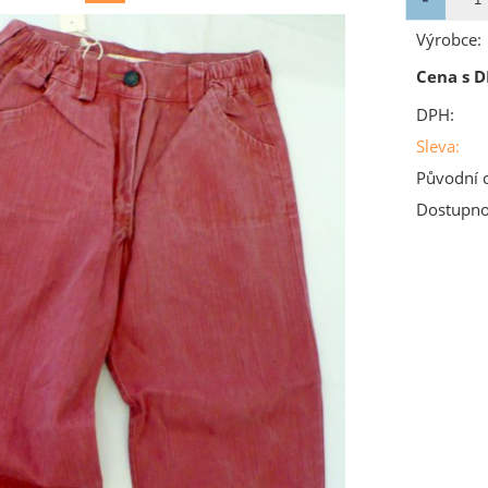
Výrobce:
Cena s D
DPH:
Sleva:
Původní 
Dostupno