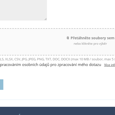
📎 Přetáhněte soubory sem
nebo klikněte pro výběr
LS, XLSX, CSV, JPG, JPEG, PNG, TXT, DOC, DOCX (max 10 MB / soubor, max 5
zpracováním osobních údajů pro zpracování mého dotazu
Více in