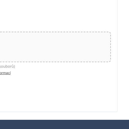
 souborů)
formací