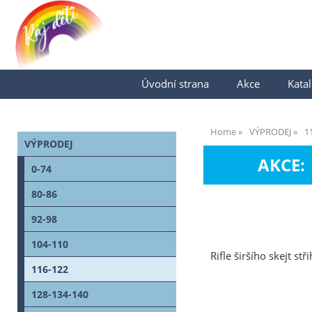
Úvodní strana
Akce
Katal
Home
VÝPRODEJ
1
VÝPRODEJ
AKCE:
0-74
80-86
92-98
104-110
Rifle širšího skejt st
116-122
128-134-140