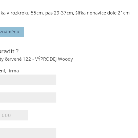
lka v rozkroku 55cm, pas 29-37cm, šířka nohavice dole 21cm
t známénu
radit ?
lhoty červené 122 - VÝPRODEJ Woody
ní, firma