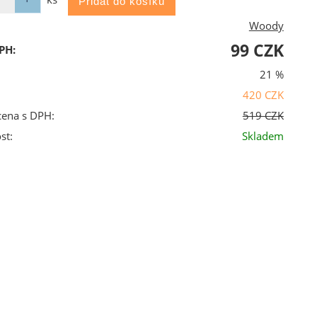
Woody
99 CZK
PH:
21 %
420 CZK
cena s DPH:
519 CZK
st:
Skladem