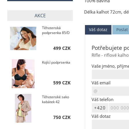
100% bavlna
Délka kalhot 72cm, dé
AKCE
Těhotenská
Váš dotaz
Posla
podprsenka 85/D
Potřebujete po
499 CZK
Rifle - riflové ka
Kojící podprsenka
Vaše jméno, příjme
Váš email
599 CZK
Těhotenské sako
Váš telefon
kabátek 42
Váš dotaz
750 CZK