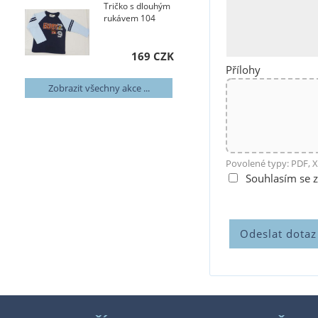
Tričko s dlouhým
rukávem 104
169 CZK
Přílohy
Zobrazit všechny akce ...
Povolené typy: PDF, X
Souhlasím se 