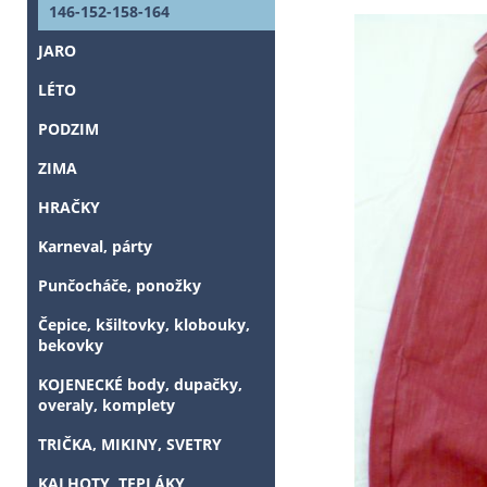
146-152-158-164
JARO
LÉTO
PODZIM
ZIMA
HRAČKY
Karneval, párty
Punčocháče, ponožky
Čepice, kšiltovky, klobouky,
bekovky
KOJENECKÉ body, dupačky,
overaly, komplety
TRIČKA, MIKINY, SVETRY
KALHOTY, TEPLÁKY,