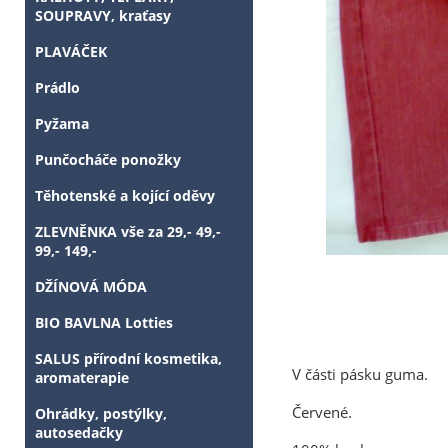
SOUPRAVY, kraťasy
PLAVÁČEK
Prádlo
Pyžama
Punčocháče ponožky
Těhotenské a kojící oděvy
ZLEVNĚNKA vše za 29,- 49,-
99,- 149,-
DŽÍNOVÁ MÓDA
BIO BAVLNA Lotties
SALUS přírodní kosmetika,
V části pásku guma.
aromaterapie
Červené.
Ohrádky, postýlky,
autosedačky