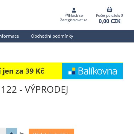
Přihlásit se
Počet položek: 0
0,00 CZK
Zaregistrovat se
informace
Obchodní podmínky
jen za 39 Kč
né 122 - VÝPRODEJ
ks