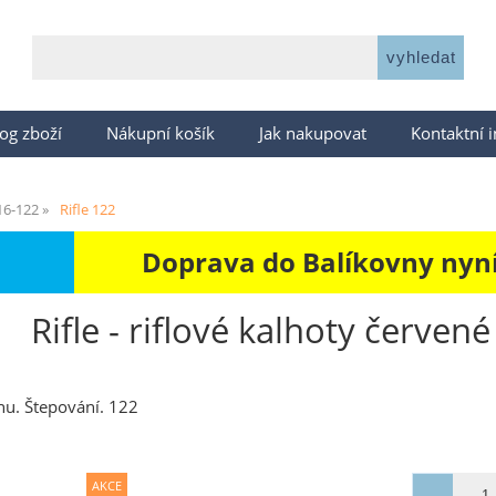
og zboží
Nákupní košík
Jak nakupovat
Kontaktní 
16-122
Rifle 122
Doprava do Balíkovny nyní 
Rifle - riflové kalhoty červe
řihu. Štepování. 122