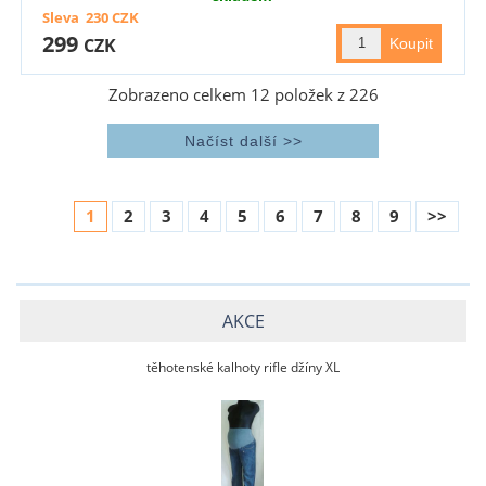
Sleva
230
CZK
299
CZK
Zobrazeno celkem
12
položek z
226
1
2
3
4
5
6
7
8
9
>>
AKCE
těhotenské kalhoty rifle džíny XL