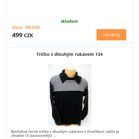
skladem
Sleva
180
CZK
499
varianty
CZK
Tričko s dlouhým rukávem 134
Bavlněné černé tričko s dlouhým rukávem s límečkem, takže je
vhodné i k slavnostnější ...