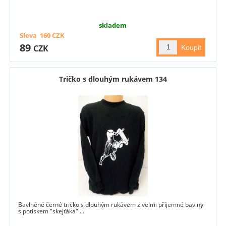
skladem
Sleva
160
CZK
89
CZK
Tričko s dlouhým rukávem 134
Bavlněné černé tričko s dlouhým rukávem z velmi příjemné bavlny
s potiskem "skejťáka" ...