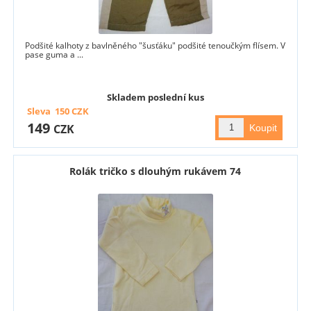
Podšité kalhoty z bavlněného "šusťáku" podšité tenoučkým flísem. V
pase guma a ...
Skladem poslední kus
Sleva
150
CZK
149
CZK
Rolák tričko s dlouhým rukávem 74