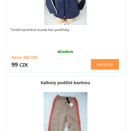
Tenká bavlněná bunda bez podšívky.
skladem
Sleva
200
CZK
99
varianty
CZK
Kalhoty podšité bavlnou