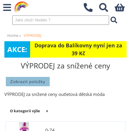
Home
VÝPRODEJ
Doprava do Balíkovny nyní jen za
AKCE:
39 Kč
VÝPRODEJ za snížené ceny
VÝPRODEJ za snížené ceny outletová dětská móda
O kategorii výše
0-74