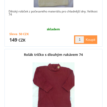
Dětský roláček z počesaného materiálu pro chladnější dny. Velikost
74
skladem
Sleva
50
CZK
149
CZK
Rolák tričko s dlouhým rukávem 74