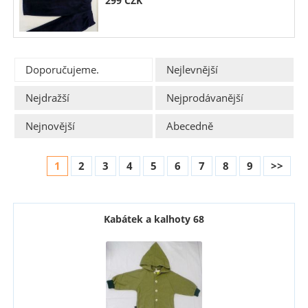
299
CZK
Doporučujeme.
Nejlevnější
Nejdražší
Nejprodávanější
Nejnovější
Abecedně
1
2
3
4
5
6
7
8
9
>>
Kabátek a kalhoty 68