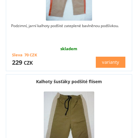
Podzimní, jarní kalhoty podšité zateplené bavlněnou podšívkou.
skladem
Sleva
70
CZK
229
varianty
CZK
Kalhoty šusťáky podšité flísem