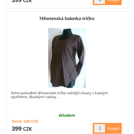
CZK
Těhotenská halenka tričko
Velmi pohodlné těhotenské tričko volnější siluety s kulatým
výstřihem, dlouhými rukávy ...
skladem
Sleva
290
CZK
399
CZK