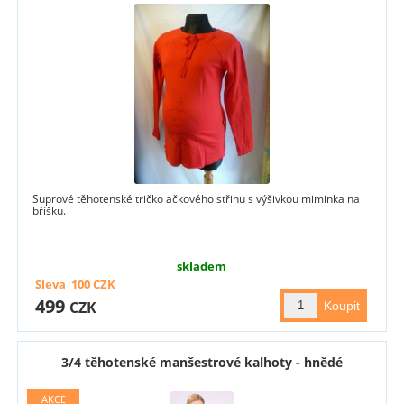
Suprové těhotenské tričko ačkového střihu s výšivkou miminka na
bříšku.
skladem
Sleva
100
CZK
499
CZK
3/4 těhotenské manšestrové kalhoty - hnědé