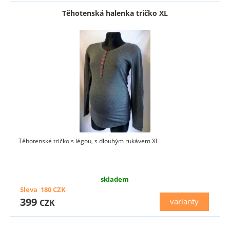
Těhotenská halenka tričko XL
Těhotenské tričko s légou, s dlouhým rukávem XL
skladem
Sleva
180
CZK
399
varianty
CZK