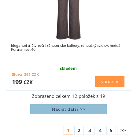
Elegantní tříčtvrteční těhotenské kalhoty, tenoučký tvíd sv. hnědá
Portnan vel.40
skladem
Sleva
391
CZK
199
varianty
CZK
Zobrazeno celkem
12
položek z
49
1
2
3
4
5
>>