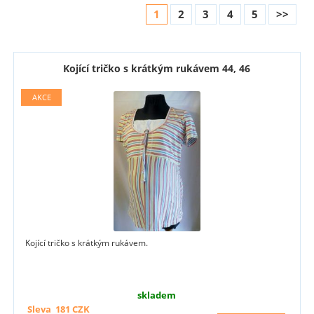
1
2
3
4
5
>>
Kojící tričko s krátkým rukávem 44, 46
Kojící tričko s krátkým rukávem.
skladem
Sleva
181
CZK