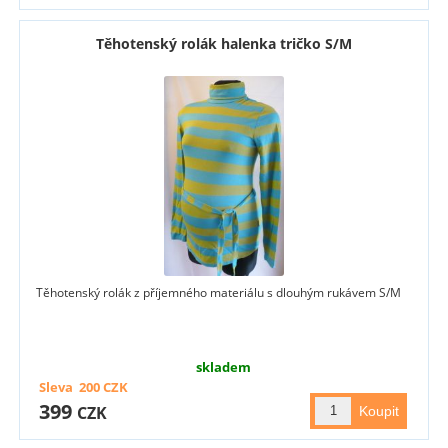
Těhotenský rolák halenka tričko S/M
Těhotenský rolák z příjemného materiálu s dlouhým rukávem S/M
skladem
Sleva
200
CZK
399
CZK