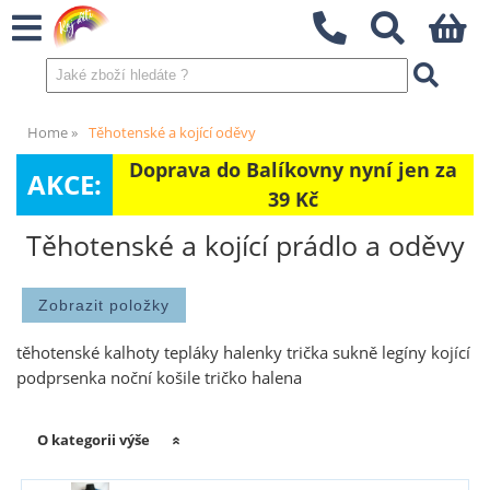
Home
Těhotenské a kojící oděvy
Doprava do Balíkovny nyní jen za
AKCE:
39 Kč
Těhotenské a kojící prádlo a oděvy
těhotenské kalhoty tepláky halenky trička sukně legíny kojící
podprsenka noční košile tričko halena
O kategorii výše