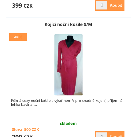
399
CZK
Kojící noční košile S/M
Pěkná sexy noční košile s výstřihem V pro snadné kojení, příjemná
lehká bavlna. ...
skladem
Sleva
500
CZK
399