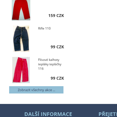
159 CZK
Rifle 110
99 CZK
Flísové kalhoty
tepláky tepláčky
116
99 CZK
Zobrazit všechny akce ...
DALŠÍ INFORMACE
PŘEJET