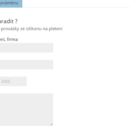
t známénu
radit ?
 provázky ze silikonu na pletení
ní, firma