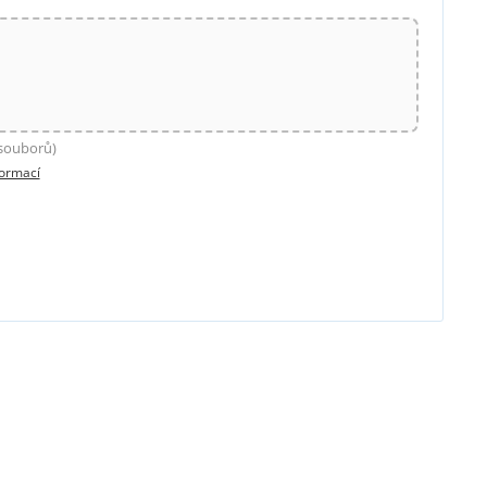
 souborů)
formací