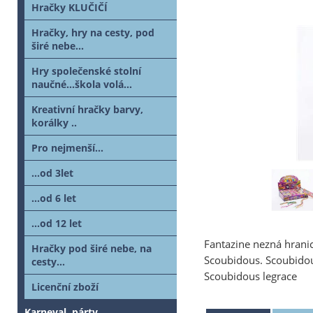
Hračky KLUČIČÍ
Hračky, hry na cesty, pod
širé nebe...
Hry společenské stolní
naučné...škola volá...
Kreativní hračky barvy,
korálky ..
Pro nejmenší...
...od 3let
...od 6 let
...od 12 let
Fantazine nezná hranic
Hračky pod širé nebe, na
Scoubidous. Scoubidous
cesty...
Scoubidous legrace
Licenční zboží
Karneval, párty