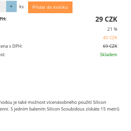
ks
29 CZK
PH:
21 %
40 CZK
cena s DPH:
69 CZK
st:
Skladem
ýhodou je také možnost vícenásobného použití Silicon
enní. S jedním balením Silicon Scoubidous získáte 15 metrů