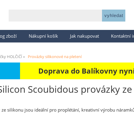
og zboží
Nákupní košík
Jak nakupovat
Kontaktní 
čky HOLČIČÍ
Provázky silikonové na pletení
Doprava do Balíkovny nyní 
Silicon Scoubidous provázky ze 
ze silikonu jsou ideální pro proplétání, kreativní výrobu náramků