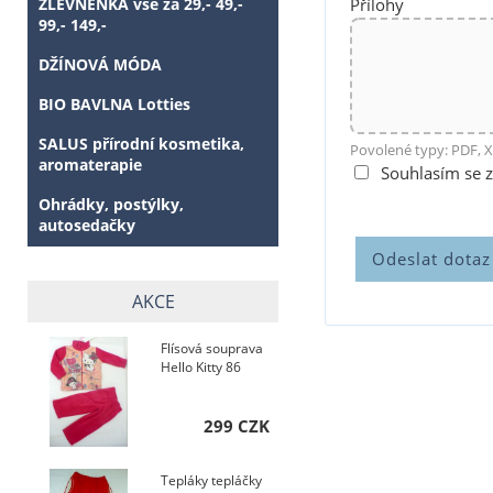
ZLEVNĚNKA vše za 29,- 49,-
Přílohy
99,- 149,-
DŽÍNOVÁ MÓDA
BIO BAVLNA Lotties
SALUS přírodní kosmetika,
Povolené typy: PDF, X
aromaterapie
Souhlasím se 
Ohrádky, postýlky,
autosedačky
AKCE
Flísová souprava
Hello Kitty 86
299 CZK
Tepláky tepláčky