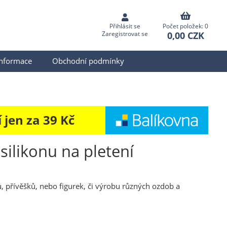
Přihlásit se
Počet položek: 0
0,00 CZK
Zaregistrovat se
informace
Obchodní podmínky
jen za 39 Kč
silikonu na pletení
, přívěšků, nebo figurek, či výrobu různých ozdob a