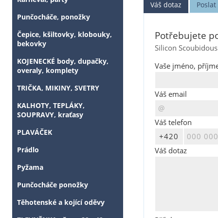
Váš dotaz
Posla
Punčocháče, ponožky
Potřebujete po
Čepice, kšiltovky, klobouky,
bekovky
Silicon Scoubidous
KOJENECKÉ body, dupačky,
Vaše jméno, příjme
overaly, komplety
TRIČKA, MIKINY, SVETRY
Váš email
KALHOTY, TEPLÁKY,
SOUPRAVY, kraťasy
Váš telefon
PLAVÁČEK
Prádlo
Váš dotaz
Pyžama
Punčocháče ponožky
Těhotenské a kojící oděvy