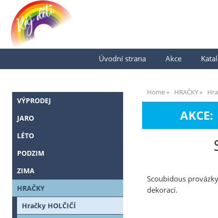
Úvodní strana
Akce
Katal
Home
HRAČKY
Hra
VÝPRODEJ
AKCE:
JARO
LÉTO
PODZIM
ZIMA
Scoubidous provázky 
HRAČKY
dekorací.
Hračky HOLČIČÍ