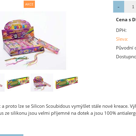
Cena s D
DPH:
Sleva:
Původní 
Dostupno
 a proto lze se Silicon Scoubidous vymýšlet stále nové kreace. V
 ze silikonu jsou velmi příjemné na dotek a jsou 100% antialerg