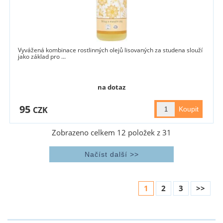
Vyvážená kombinace rostlinných olejů lisovaných za studena slouží
jako základ pro ...
na dotaz
95
CZK
Zobrazeno celkem
12
položek z
31
1
2
3
>>