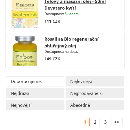
Tělový a masážní olej - 50ml
Devatero kvítí
Dostupnost:
Skladem
111
CZK
Rosalina Bio regenerační
obličejový olej
Dostupnost:
na dotaz
149
CZK
Doporučujeme.
Nejlevnější
Nejdražší
Nejprodávanější
Nejnovější
Abecedně
1
2
3
>>