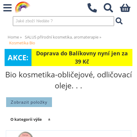
Home
SALUS přírodní kosmetika, aromaterapie
Kosmetika Bio
Doprava do Balíkovny nyní jen za
AKCE:
39 Kč
Bio kosmetika-obličejové, odličovací
oleje. . .
O kategorii výše