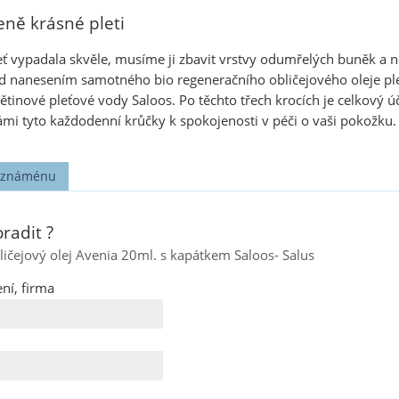
zeně krásné pleti
 vypadala skvěle, musíme ji zbavit vrstvy odumřelých buněk a neč
ed nanesením samotného bio regeneračního obličejového oleje pleť
ětinové pleťové vody Saloos. Po těchto třech krocích je celkový úč
ámi tyto každodenní krůčky k spokojenosti v péči o vaši pokožku.
t známénu
radit ?
ličejový olej Avenia 20ml. s kapátkem Saloos- Salus
ní, firma