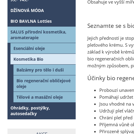
Obsahuje ve vyšší míře
DŽÍNOVÁ MÓDA
BIO BAVLNA Lotties
Seznamte se s bio
SALUS přírodní kosmetika,
aromaterapie
Jejich předností je st
pleťového krému. S vys
Esenciální oleje
základ k výrobě krémů.
bio regeneračních obli
Kosmetika Bio
možným způsobem, při 
Balzámy pro tělo i duši
Účinky bio regene
Bio regenerační obličejové
oleje
Probouzí unaveno
Pomáhají udržet 
Tělové a masážní oleje
Jsou vhodné na v
Ohrádky, postýlky,
Udržují pleť vlá
autosedačky
Chrání pleť před
Příjemná vůně o
Přirozeně splýva