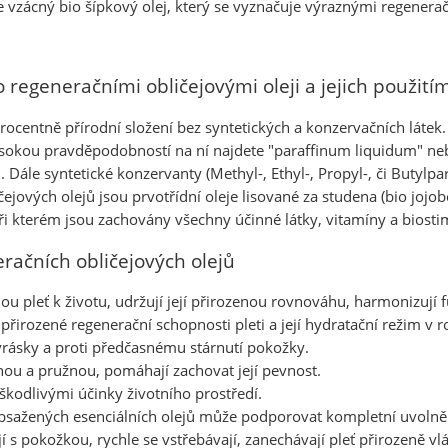
 vzácný bio šípkový olej, který se vyznačuje výraznými regenera
 regeneračními obličejovými oleji a jejich použití
oprocentně přírodní složení bez syntetických a konzervačních látek
okou pravděpodobností na ní najdete "paraffinum liquidum" nebol
 Dále syntetické konzervanty (Methyl-, Ethyl-, Propyl-, či Butylpa
čejových olejů jsou prvotřídní oleje lisované za studena (bio jojo
kterém jsou zachovány všechny účinné látky, vitamíny a biosti
račních obličejových olejů
u pleť k životu, udržují její přirozenou rovnováhu, harmonizují 
přirozené regenerační schopnosti pleti a její hydratační režim v 
rásky a proti předčasnému stárnutí pokožky.
čnou a pružnou, pomáhají zachovat její pevnost.
 škodlivými účinky životního prostředí.
bsažených esenciálních olejů může podporovat kompletní uvolně
jí s pokožkou, rychle se vstřebávají, zanechávají pleť přirozeně 