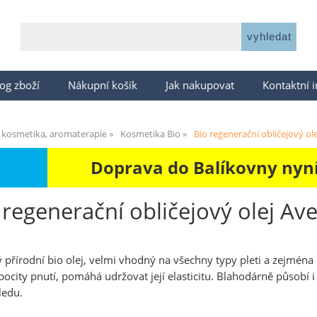
og zboží
Nákupní košík
Jak nakupovat
Kontaktní 
 kosmetika, aromaterapie
Kosmetika Bio
Bio regenerační obličejový ol
Doprava do Balíkovny nyní 
 regenerační obličejový olej Av
 přírodní bio olej, velmi vhodný na všechny typy pleti a zejména 
pocity pnutí, pomáhá udržovat její elasticitu. Blahodárně působí 
ledu.