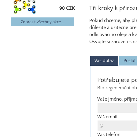
Tři kroky k přiro
90 CZK
Pokud chceme, aby pleť
Zobrazit všechny akce ...
důležité a užitečné př
odličovacího oleje a kv
Osvojte si zároveň s n
Váš dotaz
Posla
Potřebujete po
Bio regenerační ob
Vaše jméno, příjme
Váš email
Váš telefon