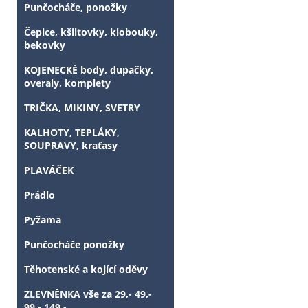
Punčocháče, ponožky
Čepice, kšiltovky, klobouky,
bekovky
KOJENECKÉ body, dupačky,
overaly, komplety
TRIČKA, MIKINY, SVETRY
KALHOTY, TEPLÁKY,
SOUPRAVY, kraťasy
PLAVÁČEK
Prádlo
Pyžama
Punčocháče ponožky
Těhotenské a kojící oděvy
ZLEVNĚNKA vše za 29,- 49,-
99,- 149,-