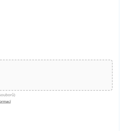
 souborů)
formací