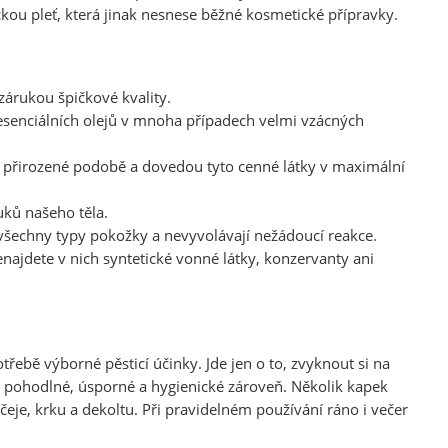
ckou pleť, která jinak nesnese běžné kosmetické přípravky.
 zárukou špičkové kvality.
 esenciálních olejů v mnoha případech velmi vzácných
ch přirozené podobě a dovedou tyto cenné látky v maximální
uků našeho těla.
všechny typy pokožky a nevyvolávají nežádoucí reakce.
najdete v nich syntetické vonné látky, konzervanty ani
otřebě výborné pěsticí účinky. Jde jen o to, zvyknout si na
ce pohodlné, úsporné a hygienické zároveň. Několik kapek
čeje, krku a dekoltu. Při pravidelném používání ráno i večer