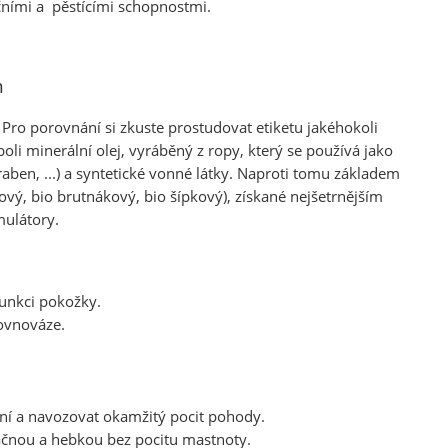
čními a pěstícími schopnostmi.
m
. Pro porovnání si zkuste prostudovat etiketu jakéhokoli
i minerální olej, vyráběný z ropy, který se používá jako
raben, ...) a syntetické vonné látky. Naproti tomu základem
bový, bio brutnákový, bio šípkový), získané nejšetrnějším
mulátory.
funkci pokožky.
rovnováze.
ní a navozovat okamžitý pocit pohody.
vláčnou a hebkou bez pocitu mastnoty.