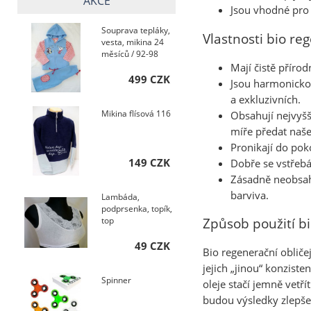
AKCE
Jsou vhodné pro 
Souprava tepláky,
Vlastnosti bio re
vesta, mikina 24
měsíců / 92-98
Mají čistě přírod
499 CZK
Jsou harmonickou
a exkluzivních.
Mikina flísová 116
Obsahují nejvyšš
míře předat naše
Pronikají do pok
149 CZK
Dobře se vstřebá
Zásadně neobsahu
barviva.
Lambáda,
podprsenka, topík,
top
Způsob použití bi
49 CZK
Bio regenerační obličej
jejich „jinou“ konzist
Spinner
oleje stačí jemně vetř
budou výsledky zlepšen