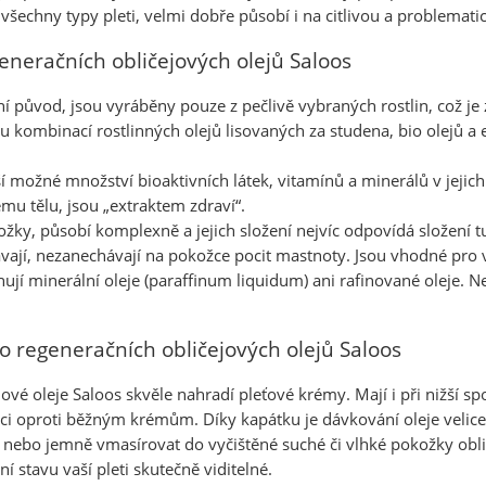
všechny typy pleti, velmi dobře působí i na citlivou a problemati
generačních obličejových olejů Saloos
ní původ, jsou vyráběny pouze z pečlivě vybraných rostlin, což je
 kombinací rostlinných olejů lisovaných za studena, bio olejů a
í možné množství bioaktivních látek, vitamínů a minerálů v jeji
mu tělu, jsou „extraktem zdraví“.
ožky, působí komplexně a jejich složení nejvíc odpovídá složení t
vají, nezanechávají na pokožce pocit mastnoty. Jsou vhodné pro 
jí minerální oleje (paraffinum liquidum) ani rafinované oleje. Ne
o regeneračních obličejových olejů Saloos
ové oleje Saloos skvěle nahradí pleťové krémy. Mají i při nižší sp
enci oproti běžným krémům. Díky kapátku je dávkování oleje veli
ít nebo jemně vmasírovat do vyčištěné suché či vlhké pokožky obli
í stavu vaší pleti skutečně viditelné.