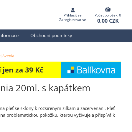
Přihlásit se
Počet položek: 0
0,00 CZK
Zaregistrovat se
informace
Obchodní podmínky
ej Avenia
jen za 39 Kč
enia 20ml. s kapátkem
na pleť se sklony k rozšířeným žilkám a začervenání. Pleť
i na problematickou pokožku, kterou vyživuje a přispívá k