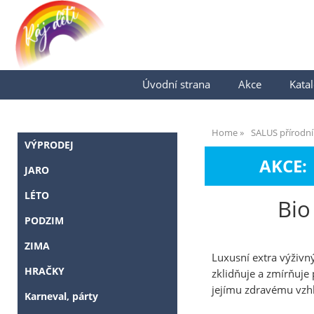
Úvodní strana
Akce
Katal
Home
SALUS přírodní
VÝPRODEJ
AKCE:
JARO
LÉTO
Bio
PODZIM
ZIMA
Luxusní extra výživný
HRAČKY
zklidňuje a zmírňuje 
jejímu zdravému vzh
Karneval, párty