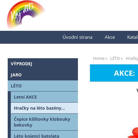
Úvodní strana
Akce
Katal
Home
LÉTO
Hračky
VÝPRODEJ
AKCE:
JARO
LÉTO
Letní AKCE
Hračky na léto bazény...
Čepice kšiltovky klobouky
bekovky
Léto kojenci batolata