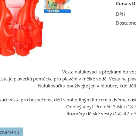
Cena s D
DPH:
Dostupno
Vesta nafukovací s přezkami do vod
esta je plavecká pomůcka pro plavání v mělké vodě. Vesta na pla
Nafukovačku používejte jen v hloubce, kde dě
vací vesta pro bezpečnost dětí s pohodlným límcem a dvěma nast
Odolný vinyl. Pro děti 3-6let (18-
Rozměry dětské vesty (š v): 47 x
t známénu