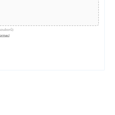
 souborů)
formací