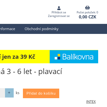
Přihlásit se
Počet položek: 0
0,00 CZK
Zaregistrovat se
informace
Obchodní podmínky
jen za 39 Kč
3 - 6 let - plavací
ks
INTEX