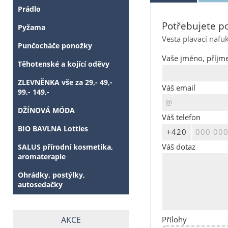
Prádlo
Potřebujete po
Pyžama
Vesta plavací nafuk
Punčocháče ponožky
Vaše jméno, příjme
Těhotenské a kojící oděvy
ZLEVNĚNKA vše za 29,- 49,-
Váš email
99,- 149,-
DŽÍNOVÁ MÓDA
Váš telefon
BIO BAVLNA Lotties
Váš dotaz
SALUS přírodní kosmetika,
aromaterapie
Ohrádky, postýlky,
autosedačky
Přílohy
AKCE