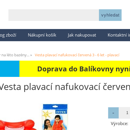
og zboží
Nákupní košík
Jak nakupovat
Kontaktní 
 na léto bazény...
Vesta plavací nafukovací červená 3 - 6 let - plavací
Doprava do Balíkovny nyní 
Vesta plavací nafukovací červená 
Výrobce: