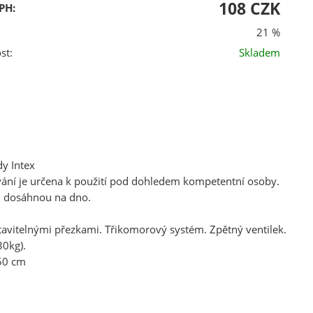
108 CZK
PH:
21 %
st:
Skladem
y Intex
vání je určena k použití pod dohledem kompetentní osoby.
ti dosáhnou na dno.
avitelnými přezkami. Třikomorový systém. Zpětný ventilek.
30kg).
 50 cm