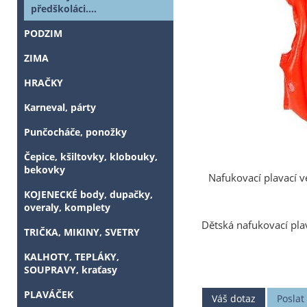
předškoláci....
PODZIM
ZIMA
HRAČKY
Karneval, párty
Punčocháče, ponožky
Čepice, kšiltovky, klobouky,
bekovky
Nafukovací plavací v
KOJENECKÉ body, dupačky,
overaly, komplety
Dětská nafukovací pla
TRIČKA, MIKINY, SVETRY
KALHOTY, TEPLÁKY,
SOUPRAVY, kraťasy
PLAVÁČEK
Váš dotaz
Posla