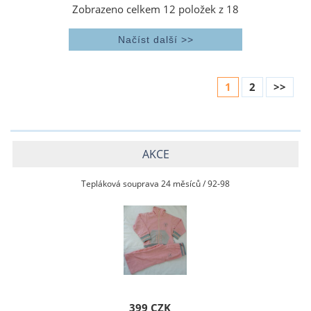
Zobrazeno celkem
12
položek z
18
1
2
>>
AKCE
Tepláková souprava 24 měsíců / 92-98
399 CZK