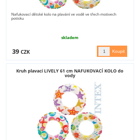
Nafukovací dětské kolo na plavání ve vodě ve třech motivech
potisku
skladem
39
CZK
Kruh plavací LIVELY 61 cm NAFUKOVACÍ KOLO do
vody