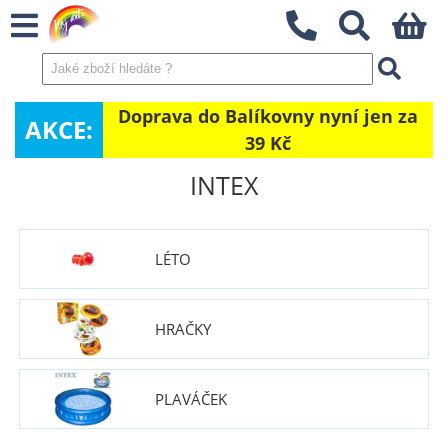
Doprava do Balíkovny nyní jen za
AKCE:
39 Kč
INTEX
LÉTO
HRAČKY
PLAVÁČEK