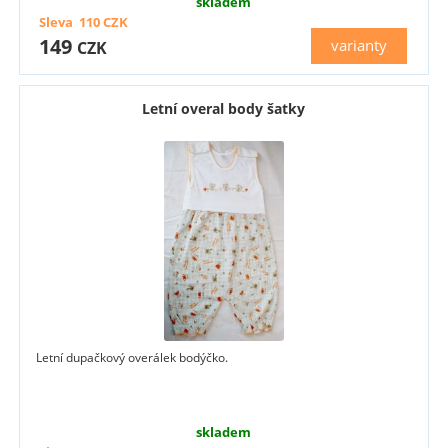
skladem
Sleva
110
CZK
149
varianty
CZK
Letní overal body šatky
Letní dupačkový overálek bodýčko.
skladem