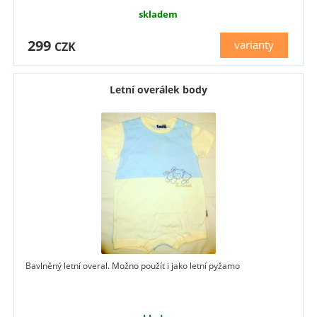
skladem
299
varianty
CZK
Letní overálek body
Bavlněný letní overal. Možno použít i jako letní pyžamo