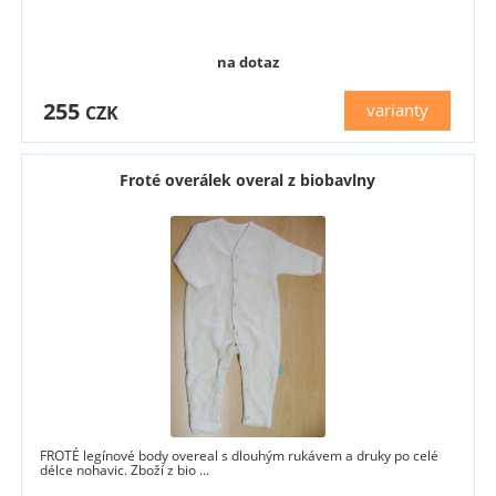
na dotaz
255
varianty
CZK
Froté overálek overal z biobavlny
FROTÉ legínové body overeal s dlouhým rukávem a druky po celé
délce nohavic. Zboží z bio ...