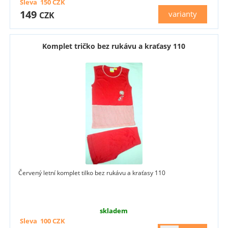
Sleva
150
CZK
149
varianty
CZK
Komplet tričko bez rukávu a kraťasy 110
Červený letní komplet tilko bez rukávu a kraťasy 110
skladem
Sleva
100
CZK