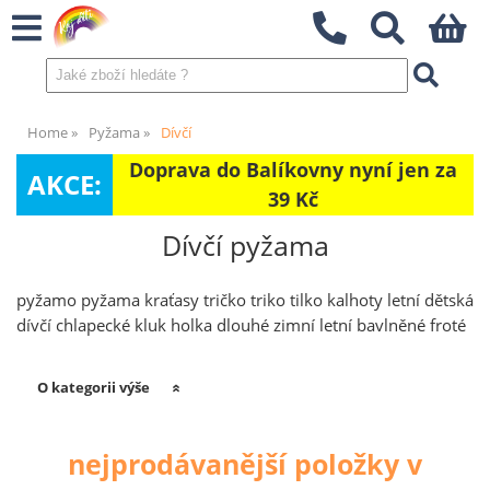
Home
Pyžama
Dívčí
Doprava do Balíkovny nyní jen za
AKCE:
39 Kč
Dívčí pyžama
pyžamo pyžama kraťasy tričko triko tilko kalhoty letní dětská
dívčí chlapecké kluk holka dlouhé zimní letní bavlněné froté
O kategorii výše
nejprodávanější položky v