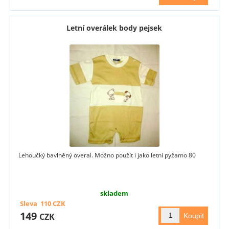
Letní overálek body pejsek
Lehoučký bavlněný overal. Možno použít i jako letní pyžamo 80
skladem
Sleva
110
CZK
149
CZK