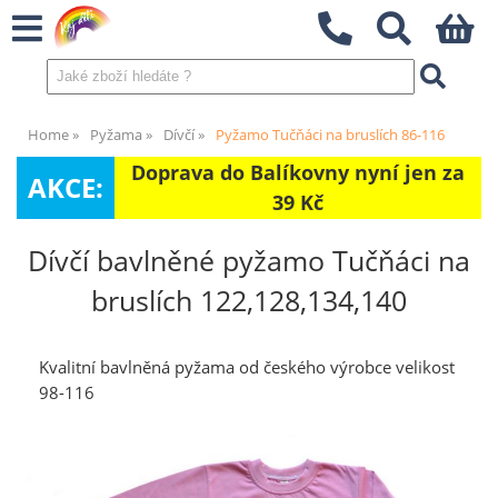
Home
Pyžama
Dívčí
Pyžamo Tučňáci na bruslích 86-116
Doprava do Balíkovny nyní jen za
AKCE:
39 Kč
Dívčí bavlněné pyžamo Tučňáci na
bruslích 122,128,134,140
Kvalitní bavlněná pyžama od českého výrobce velikost
98-116