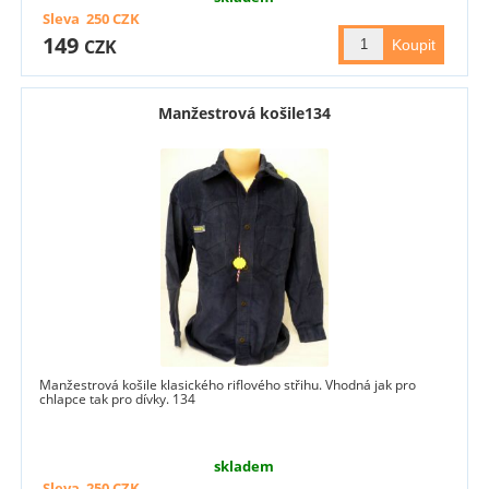
Sleva
250
CZK
149
CZK
Manžestrová košile134
Manžestrová košile klasického riflového střihu. Vhodná jak pro
chlapce tak pro dívky. 134
skladem
Sleva
250
CZK