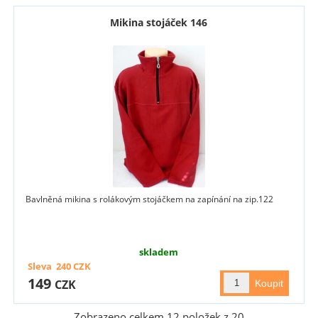
Mikina stojáček 146
Bavlněná mikina s rolákovým stojáčkem na zapínání na zip.122
skladem
Sleva
240
CZK
149
CZK
Zobrazeno celkem
12
položek z
20