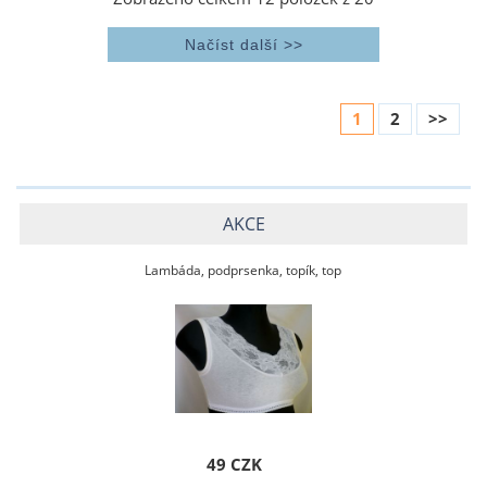
1
2
>>
AKCE
Lambáda, podprsenka, topík, top
49 CZK