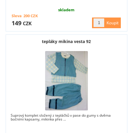
skladem
Sleva
200
CZK
149
CZK
tepláky mikina vesta 92
Suprový komplet složený z tepláčků v pase do gumy s dvěma
bočními kapsamy, mikinka přes ...