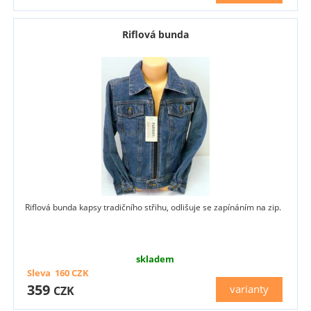
Riflová bunda
Riflová bunda kapsy tradičního střihu, odlišuje se zapínáním na zip.
skladem
Sleva
160
CZK
359
varianty
CZK