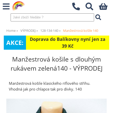
Home
VÝPRODEJ
128-134-140
Manžestrová košile 140
Doprava do Balíkovny nyní jen za
AKCE:
39 Kč
Manžestrová košile s dlouhým
rukávem zelená140 - VÝPRODEJ
Manžestrová košile klasického riflového střihu.
Vhodná jak pro chlapce tak pro dívky. 140