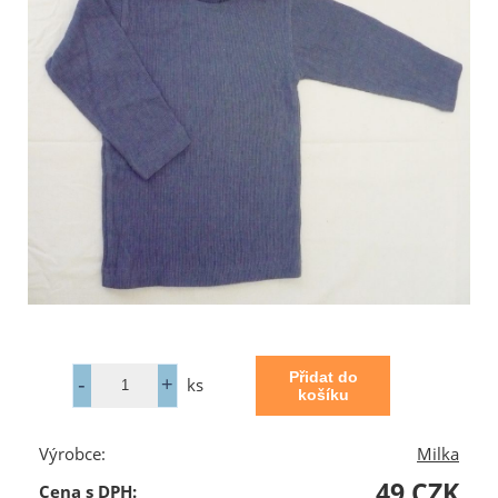
ks
Výrobce:
Milka
49 CZK
Cena s DPH: