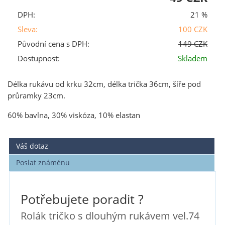
DPH:
21 %
Sleva:
100 CZK
Původní cena s DPH:
149 CZK
Dostupnost:
Skladem
Délka rukávu od krku 32cm, délka trička 36cm, šíře pod
průramky 23cm.
60% bavlna, 30% viskóza, 10% elastan
Váš dotaz
Poslat známénu
Potřebujete poradit ?
Rolák tričko s dlouhým rukávem vel.74