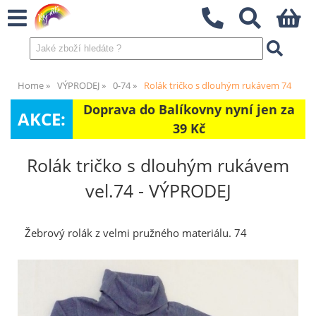
Home
VÝPRODEJ
0-74
Rolák tričko s dlouhým rukávem 74
Doprava do Balíkovny nyní jen za
AKCE:
39 Kč
Rolák tričko s dlouhým rukávem
vel.74 - VÝPRODEJ
Žebrový rolák z velmi pružného materiálu. 74