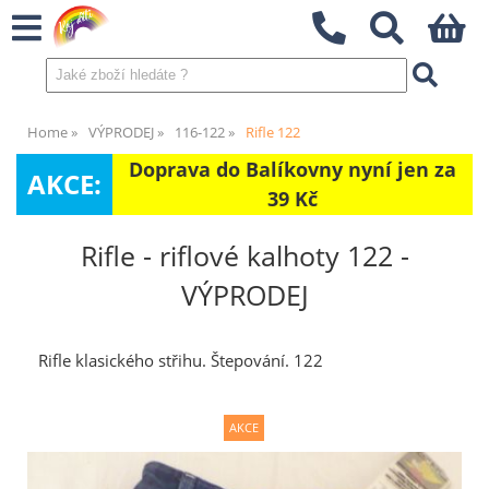
Home
VÝPRODEJ
116-122
Rifle 122
Doprava do Balíkovny nyní jen za
AKCE:
39 Kč
Rifle - riflové kalhoty 122 -
VÝPRODEJ
Rifle klasického střihu. Štepování. 122