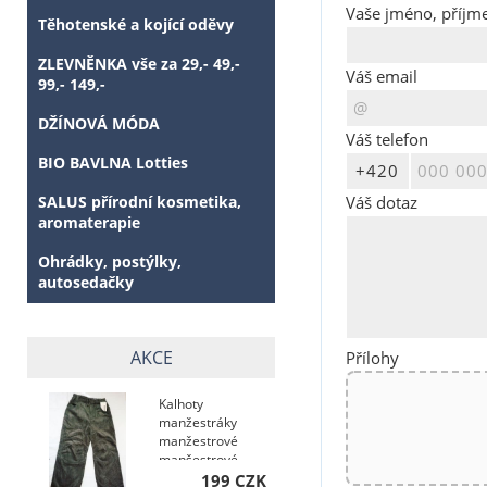
Vaše jméno, příjme
Těhotenské a kojící oděvy
ZLEVNĚNKA vše za 29,- 49,-
Váš email
99,- 149,-
DŽÍNOVÁ MÓDA
Váš telefon
BIO BAVLNA Lotties
SALUS přírodní kosmetika,
Váš dotaz
aromaterapie
Ohrádky, postýlky,
autosedačky
AKCE
Přílohy
Kalhoty
manžestráky
manžestrové
manšestrové
199 CZK