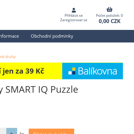
Přihlásit se
Počet položek: 0
0,00 CZK
Zaregistrovat se
informace
Obchodní podmínky
zné druhy
jen za 39 Kč
y SMART IQ Puzzle
ks