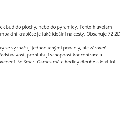
uliček buď do plochy, nebo do pyramidy. Tento hlavolam
paktní krabičce je také ideální na cesty. Obsahuje 72 2D
y se vyznačují jednoduchými pravidly, ale zároveň
edstavivost, prohlubují schopnost koncentrace a
rovedení. Se Smart Games máte hodiny dlouhé a kvalitní