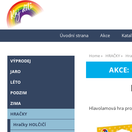
Úvodní strana
Akce
Katal
Home
HRAČKY
Hra
VÝPRODEJ
AKCE:
JARO
LÉTO
PODZIM
ZIMA
Hlavolamová hra pro
HRAČKY
Hračky HOLČIČÍ