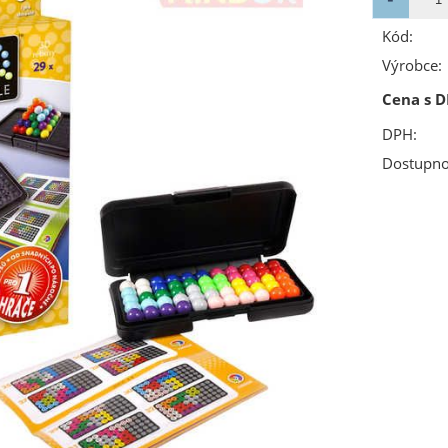
Kód:
Výrobce:
Cena s D
DPH:
Dostupno