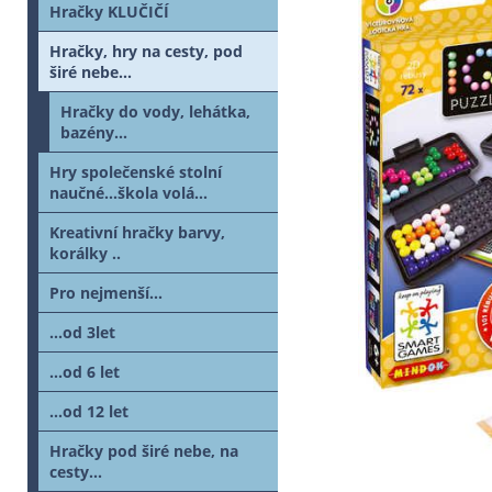
Hračky KLUČIČÍ
Hračky, hry na cesty, pod
širé nebe...
Hračky do vody, lehátka,
bazény...
Hry společenské stolní
naučné...škola volá...
Kreativní hračky barvy,
korálky ..
Pro nejmenší...
...od 3let
...od 6 let
...od 12 let
Hračky pod širé nebe, na
cesty...