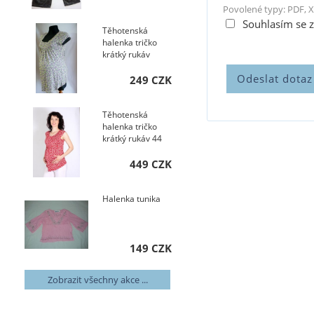
Povolené typy: PDF, X
Souhlasím se 
Těhotenská
halenka tričko
krátký rukáv
249 CZK
Těhotenská
halenka tričko
krátký rukáv 44
449 CZK
Halenka tunika
149 CZK
Zobrazit všechny akce ...