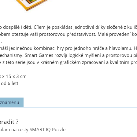
 dospělé i děti. Cílem je poskládat jednotlivé dílky složené z k
bem otestuje vaši prostorovou představivost. Malé provedení kom
.
náší jedinečnou kombinaci hry pro jednoho hráče a hlavolamu. Hr
chanismy. Smart Games rozvíjí logické myšlení a prostorovou př
 z této série jsou v krásném grafickém zpracování a kvalitním p
8 x 15 x 3 cm
od 6 let!
t známénu
radit ?
lam na cesty SMART IQ Puzzle