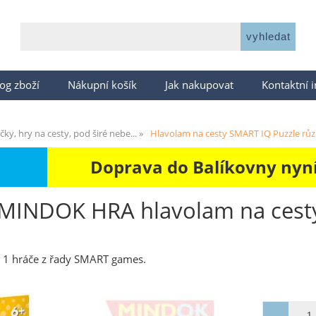
og zboží
Nákupní košík
Jak nakupovat
Kontaktní 
čky, hry na cesty, pod širé nebe...
Hlavolam na cesty SMART IQ Puzzle rů
Doprava do Balíkovny nyní 
MINDOK HRA hlavolam na cest
 1 hráče z řady SMART games.