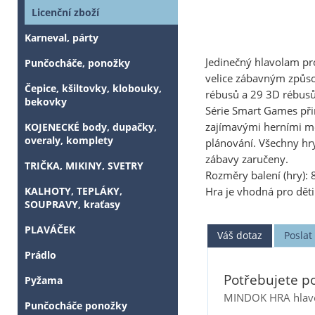
Licenční zboží
Karneval, párty
Jedinečný hlavolam pro
Punčocháče, ponožky
velice zábavným způso
Čepice, kšiltovky, klobouky,
rébusů a 29 3D rébusů
bekovky
Série Smart Games při
zajímavými herními me
KOJENECKÉ body, dupačky,
overaly, komplety
plánování. Všechny hry
zábavy zaručeny.
TRIČKA, MIKINY, SVETRY
Rozměry balení (hry): 
KALHOTY, TEPLÁKY,
Hra je vhodná pro děti 
SOUPRAVY, kraťasy
PLAVÁČEK
Váš dotaz
Posla
Prádlo
Potřebujete po
Pyžama
MINDOK HRA hlavo
Punčocháče ponožky