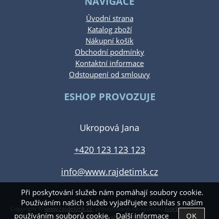
NAVIGACE
Úvodní strana
Katalog zboží
Nákupní košík
Obchodní podmínky
Kontaktní informace
Odstoupení od smlouvy
ESHOP PROVOZUJE
Ukropová Jana
+420 123 123 123
info@www.rajdetimk.cz
Při poskytování služeb nám pomáhají soubory cookie.
Používáním našich služeb vyjadřujete souhlas s naším
Copyright ©
www.rajdetimk.cz
,
provozováno na systému
tvorba e-
používáním souborů cookie.
Další informace
shopu
a
optimalizace e-shopu
Shop5.cz