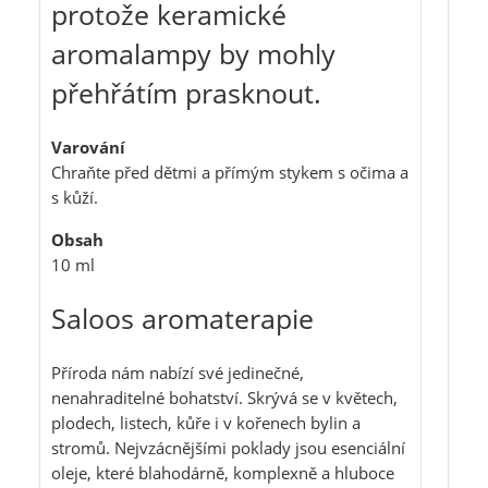
protože keramické
aromalampy by mohly
přehřátím prasknout.
Varování
Chraňte před dětmi a přímým stykem s očima a
s kůží.
Obsah
10 ml
Saloos aromaterapie
Příroda nám nabízí své jedinečné,
nenahraditelné bohatství. Skrývá se v květech,
plodech, listech, kůře i v kořenech bylin a
stromů. Nejvzácnějšími poklady jsou esenciální
oleje, které blahodárně, komplexně a hluboce