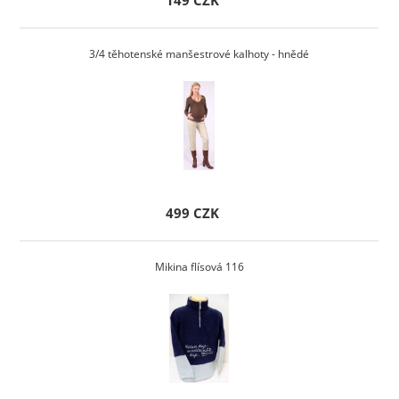
149 CZK
3/4 těhotenské manšestrové kalhoty - hnědé
499 CZK
Mikina flísová 116