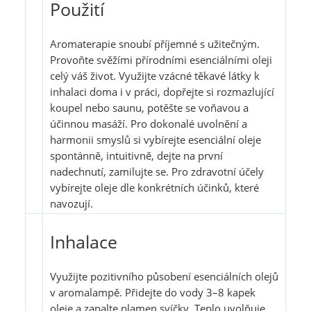
Použití
Aromaterapie snoubí příjemné s užitečným.
Provoňte svěžími přírodními esenciálními oleji
celý váš život. Využijte vzácné těkavé látky k
inhalaci doma i v práci, dopřejte si rozmazlující
koupel nebo saunu, potěšte se voňavou a
účinnou masáží. Pro dokonalé uvolnění a
harmonii smyslů si vybírejte esenciální oleje
spontánně, intuitivně, dejte na první
nadechnutí, zamilujte se. Pro zdravotní účely
vybírejte oleje dle konkrétních účinků, které
navozují.
Inhalace
Využijte pozitivního působení esenciálních olejů
v aromalampě. Přidejte do vody 3–8 kapek
oleje a zapalte plamen svíčky. Teplo uvolňuje