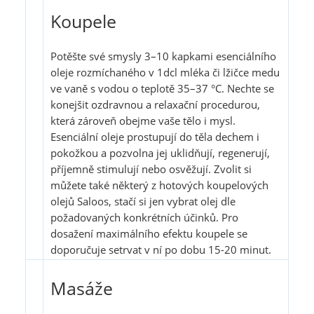
Koupele
Potěšte své smysly 3–10 kapkami esenciálního
oleje rozmíchaného v 1dcl mléka či lžičce medu
ve vaně s vodou o teplotě 35–37 °C. Nechte se
konejšit ozdravnou a relaxační procedurou,
která zároveň obejme vaše tělo i mysl.
Esenciální oleje prostupují do těla dechem i
pokožkou a pozvolna jej uklidňují, regenerují,
příjemně stimulují nebo osvěžují. Zvolit si
můžete také některý z hotových koupelových
olejů Saloos, stačí si jen vybrat olej dle
požadovaných konkrétních účinků. Pro
dosažení maximálního efektu koupele se
doporučuje setrvat v ní po dobu 15-20 minut.
Masáže