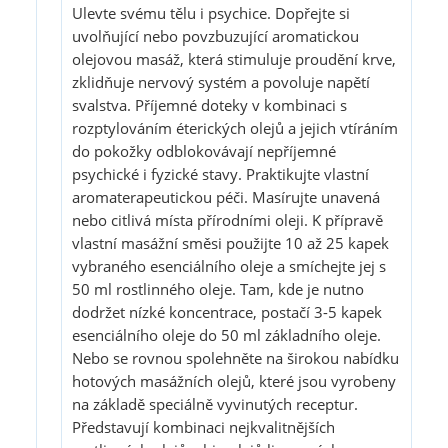
Ulevte svému tělu i psychice. Dopřejte si
uvolňující nebo povzbuzující aromatickou
olejovou masáž, která stimuluje proudění krve,
zklidňuje nervový systém a povoluje napětí
svalstva. Příjemné doteky v kombinaci s
rozptylováním éterických olejů a jejich vtíráním
do pokožky odblokovávají nepříjemné
psychické i fyzické stavy. Praktikujte vlastní
aromaterapeutickou péči. Masírujte unavená
nebo citlivá místa přírodními oleji. K přípravě
vlastní masážní směsi použijte 10 až 25 kapek
vybraného esenciálního oleje a smíchejte jej s
50 ml rostlinného oleje. Tam, kde je nutno
dodržet nízké koncentrace, postačí 3-5 kapek
esenciálního oleje do 50 ml základního oleje.
Nebo se rovnou spolehněte na širokou nabídku
hotových masážních olejů, které jsou vyrobeny
na základě speciálně vyvinutých receptur.
Představují kombinaci nejkvalitnějších