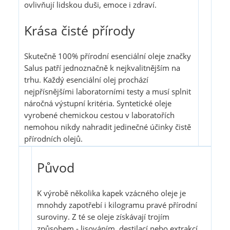
ovlivňují lidskou duši, emoce i zdraví.
Krása čisté přírody
Skutečně 100% přírodní esenciální oleje značky
Salus patří jednoznačně k nejkvalitnějším na
trhu. Každý esenciální olej prochází
nejpřísnějšími laboratorními testy a musí splnit
náročná výstupní kritéria. Syntetické oleje
vyrobené chemickou cestou v laboratořích
nemohou nikdy nahradit jedinečné účinky čistě
přírodních olejů.
Původ
K výrobě několika kapek vzácného oleje je
mnohdy zapotřebí i kilogramu pravé přírodní
suroviny. Z té se oleje získávají trojím
způsobem - lisováním, destilací nebo extrakcí.