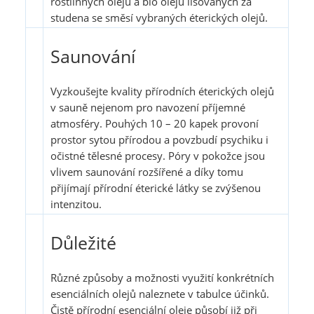
rostlinných olejů a bio olejů lisovaných za
studena se směsí vybraných éterických olejů.
Saunování
Vyzkoušejte kvality přírodních éterických olejů
v sauně nejenom pro navození příjemné
atmosféry. Pouhých 10 – 20 kapek provoní
prostor sytou přírodou a povzbudí psychiku i
očistné tělesné procesy. Póry v pokožce jsou
vlivem saunování rozšířené a díky tomu
přijímají přírodní éterické látky se zvýšenou
intenzitou.
Důležité
Různé způsoby a možnosti využití konkrétních
esenciálních olejů naleznete v tabulce účinků.
Čistě přírodní esenciální oleje působí již při