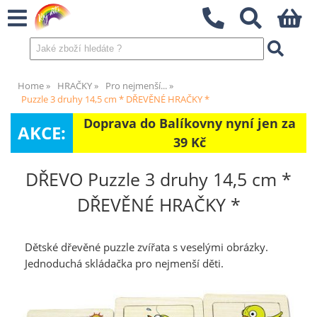
Home
HRAČKY
Pro nejmenší...
Puzzle 3 druhy 14,5 cm * DŘEVĚNÉ HRAČKY *
Doprava do Balíkovny nyní jen za
AKCE:
39 Kč
DŘEVO Puzzle 3 druhy 14,5 cm *
DŘEVĚNÉ HRAČKY *
Dětské dřevěné puzzle zvířata s veselými obrázky.
Jednoduchá skládačka pro nejmenší děti.