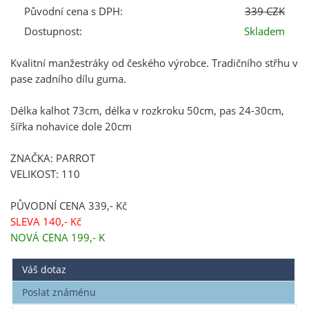
Původní cena s DPH:
339 CZK
Dostupnost:
Skladem
Kvalitní manžestráky od českého výrobce. Tradičního střhu v
pase zadního dílu guma.
Délka kalhot 73cm, délka v rozkroku 50cm, pas 24-30cm,
šířka nohavice dole 20cm
ZNAČKA: PARROT
VELIKOST: 110
PŮVODNÍ CENA 339,- Kč
SLEVA 140,- Kč
NOVÁ CENA 199,- K
Váš dotaz
Poslat známénu