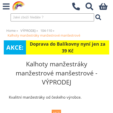
Home
VÝPRODEJ
104-110
Kalhoty manžestráky manžestrové manšestrové
Doprava do Balíkovny nyní jen za
AKCE:
39 Kč
Kalhoty manžestráky
manžestrové manšestrové -
VÝPRODEJ
Kvalitní manžestráky od českého výrobce.