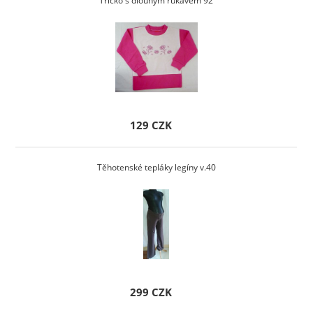
Tričko s dlouhým rukávem 92
129 CZK
Těhotenské tepláky legíny v.40
299 CZK