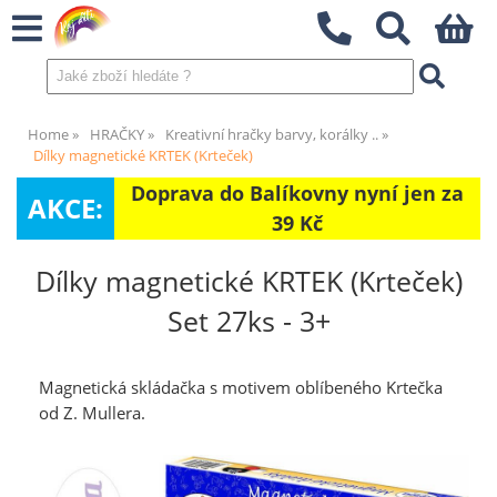
Home
HRAČKY
Kreativní hračky barvy, korálky ..
Dílky magnetické KRTEK (Krteček)
Doprava do Balíkovny nyní jen za
AKCE:
39 Kč
Dílky magnetické KRTEK (Krteček)
Set 27ks - 3+
Magnetická skládačka s motivem oblíbeného Krtečka
od Z. Mullera.