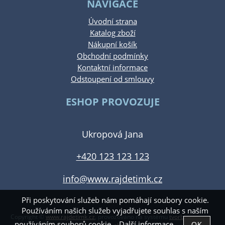
NAVIGACE
Úvodní strana
Katalog zboží
Nákupní košík
Obchodní podmínky
Kontaktní informace
Odstoupení od smlouvy
ESHOP PROVOZUJE
Ukropová Jana
+420 123 123 123
info@www.rajdetimk.cz
Při poskytování služeb nám pomáhají soubory cookie.
Používáním našich služeb vyjadřujete souhlas s naším
Copyright ©
www.rajdetimk.cz
,
provozováno na systému
tvorba e-
používáním souborů cookie.
Další informace