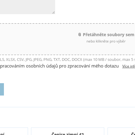
📎 Přetáhněte soubory sem
nebo klikněte pro výběr
LS, XLSX, CSV, JPG, JPEG, PNG, TXT, DOC, DOCX (max 10 MB / soubor, max 5
zpracováním osobních údajů pro zpracování mého dotazu
Více in
ní
Čepice zimní 42
Č