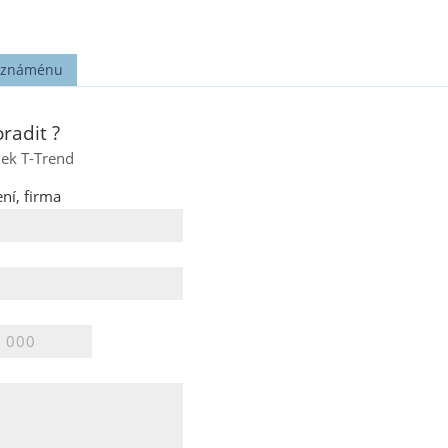
t známénu
radit ?
nek T-Trend
ní, firma