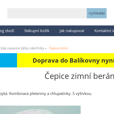
og zboží
Nákupní košík
Jak nakupovat
Kontaktní 
 šály rukavice šátky nákrčníky
Čepice zimní
Doprava do Balíkovny nyní 
Čepice zimní berá
ojitá. Kombinace pleteniny a chlupatinky. S výšivkou.