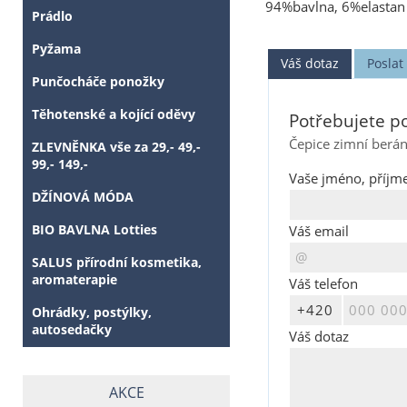
94%bavlna, 6%elastan
Prádlo
Pyžama
Váš dotaz
Posla
Punčocháče ponožky
Těhotenské a kojící oděvy
Potřebujete po
Čepice zimní berá
ZLEVNĚNKA vše za 29,- 49,-
99,- 149,-
Vaše jméno, příjme
DŽÍNOVÁ MÓDA
BIO BAVLNA Lotties
Váš email
SALUS přírodní kosmetika,
aromaterapie
Váš telefon
Ohrádky, postýlky,
autosedačky
Váš dotaz
AKCE