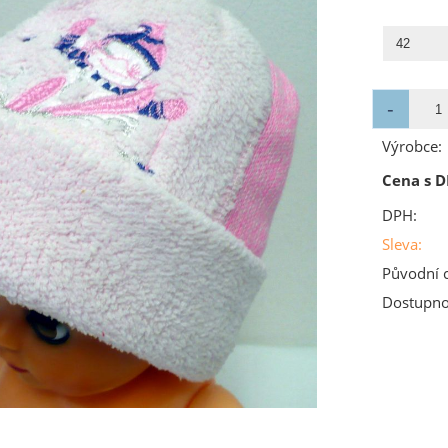
Výrobce:
Cena s D
DPH:
Sleva:
Původní 
Dostupno