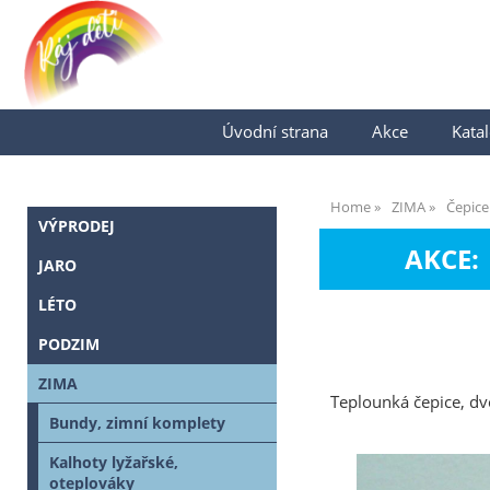
Úvodní strana
Akce
Katal
Home
ZIMA
Čepice
VÝPRODEJ
AKCE:
JARO
LÉTO
PODZIM
ZIMA
Teplounká čepice, dv
Bundy, zimní komplety
Kalhoty lyžařské,
oteplováky