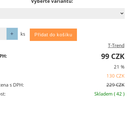
Vyberte variantu:
ks
T-Trend
99 CZK
PH:
21 %
130 CZK
cena s DPH:
229 CZK
st:
Skladem
( 42 )