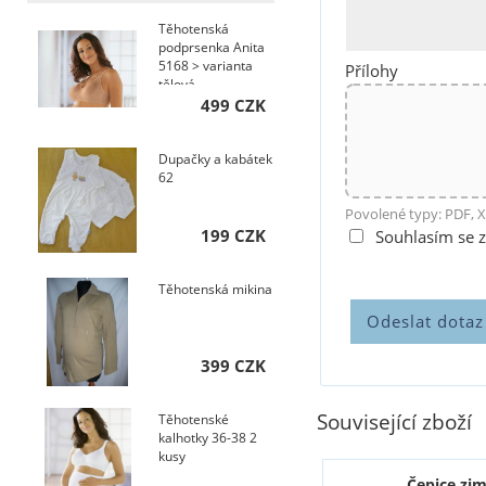
Těhotenská
podprsenka Anita
5168 > varianta
Přílohy
tělová
499 CZK
Dupačky a kabátek
62
Povolené typy: PDF, X
199 CZK
Souhlasím se 
Těhotenská mikina
399 CZK
Související zboží
Těhotenské
kalhotky 36-38 2
kusy
Čepice zim