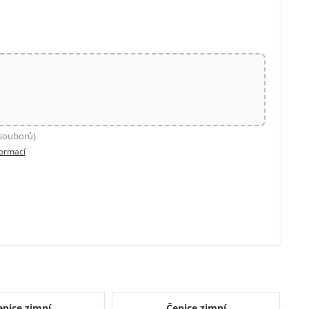
 souborů)
formací
epice zimní
Čepice zimní