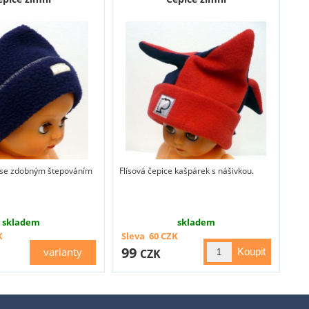
e se zdobným štepováním
Flísová čepice kašpárek s nášivkou.
skladem
skladem
K
Sleva
60
CZK
99
varianty
CZK