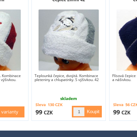
á. Kombinace
Teplounká čepice, dvojitá. Kombinace
Flísová čepic
 výšivkou.
pleteniny a chlupatinky. S výšivkou. 42
a nášivkou.
skladem
Sleva
130
CZK
Sleva
56
CZ
99
99
varianty
CZK
CZK