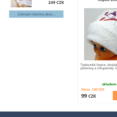
249 CZK
Zobrazit všechny akce ...
Teplounká čepice, dvojit
pleteniny a chlupatinky. S
skladem
Sleva
130
CZK
99
CZK