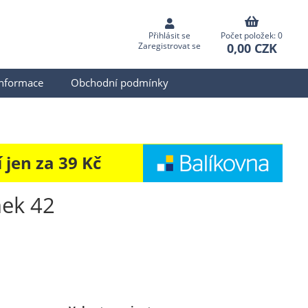
Přihlásit se
Počet položek: 0
0,00 CZK
Zaregistrovat se
informace
Obchodní podmínky
jen za 39 Kč
nek 42