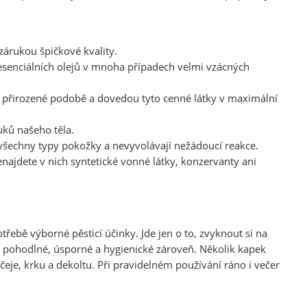
 zárukou špičkové kvality.
 esenciálních olejů v mnoha případech velmi vzácných
ch přirozené podobě a dovedou tyto cenné látky v maximální
uků našeho těla.
všechny typy pokožky a nevyvolávají nežádoucí reakce.
najdete v nich syntetické vonné látky, konzervanty ani
otřebě výborné pěsticí účinky. Jde jen o to, zvyknout si na
ce pohodlné, úsporné a hygienické zároveň. Několik kapek
čeje, krku a dekoltu. Při pravidelném používání ráno i večer