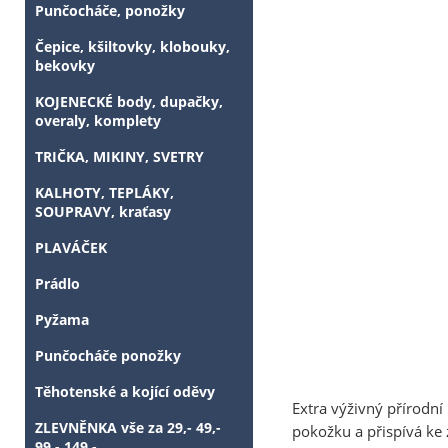
Punčocháče, ponožky
Čepice, kšiltovky, klobouky,
bekovky
KOJENECKÉ body, dupačky,
overaly, komplety
TRIČKA, MIKINY, SVETRY
KALHOTY, TEPLÁKY,
SOUPRAVY, kraťasy
PLAVÁČEK
Prádlo
Pyžama
Punčocháče ponožky
Těhotenské a kojící oděvy
Extra výživný přírodní
ZLEVNĚNKA vše za 29,- 49,-
pokožku a přispívá ke 
99,- 149,-