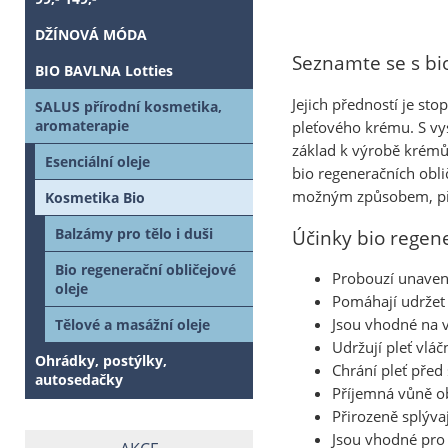
DŽÍNOVÁ MÓDA
Seznamte se s bio
BIO BAVLNA Lotties
Jejich předností je st
SALUS přírodní kosmetika,
aromaterapie
pleťového krému. S vys
základ k výrobě krémů.
Esenciální oleje
bio regeneračních obli
možným způsobem, při 
Kosmetika Bio
Balzámy pro tělo i duši
Účinky bio regene
Bio regenerační obličejové
Probouzí unaveno
oleje
Pomáhají udržet 
Jsou vhodné na v
Tělové a masážní oleje
Udržují pleť vlá
Ohrádky, postýlky,
Chrání pleť před
autosedačky
Příjemná vůně o
Přirozeně splýva
Jsou vhodné pro 