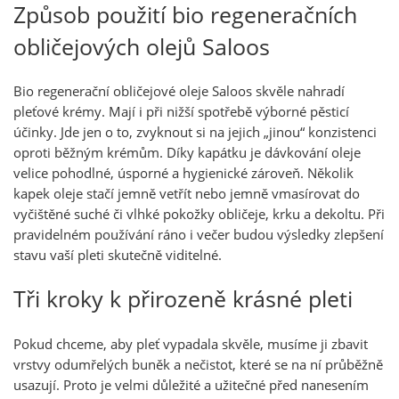
Způsob použití bio regeneračních
obličejových olejů Saloos
Bio regenerační obličejové oleje Saloos skvěle nahradí
pleťové krémy. Mají i při nižší spotřebě výborné pěsticí
účinky. Jde jen o to, zvyknout si na jejich „jinou“ konzistenci
oproti běžným krémům. Díky kapátku je dávkování oleje
velice pohodlné, úsporné a hygienické zároveň. Několik
kapek oleje stačí jemně vetřít nebo jemně vmasírovat do
vyčištěné suché či vlhké pokožky obličeje, krku a dekoltu. Při
pravidelném používání ráno i večer budou výsledky zlepšení
stavu vaší pleti skutečně viditelné.
Tři kroky k přirozeně krásné pleti
Pokud chceme, aby pleť vypadala skvěle, musíme ji zbavit
vrstvy odumřelých buněk a nečistot, které se na ní průběžně
usazují. Proto je velmi důležité a užitečné před nanesením