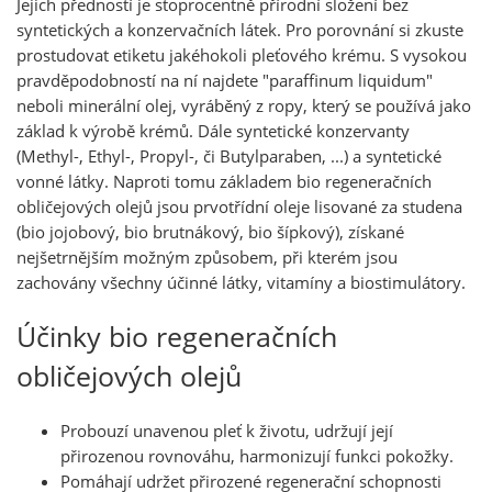
Jejich předností je stoprocentně přírodní složení bez
syntetických a konzervačních látek. Pro porovnání si zkuste
prostudovat etiketu jakéhokoli pleťového krému. S vysokou
pravděpodobností na ní najdete "paraffinum liquidum"
neboli minerální olej, vyráběný z ropy, který se používá jako
základ k výrobě krémů. Dále syntetické konzervanty
(Methyl-, Ethyl-, Propyl-, či Butylparaben, ...) a syntetické
vonné látky. Naproti tomu základem bio regeneračních
obličejových olejů jsou prvotřídní oleje lisované za studena
(bio jojobový, bio brutnákový, bio šípkový), získané
nejšetrnějším možným způsobem, při kterém jsou
zachovány všechny účinné látky, vitamíny a biostimulátory.
Účinky bio regeneračních
obličejových olejů
Probouzí unavenou pleť k životu, udržují její
přirozenou rovnováhu, harmonizují funkci pokožky.
Pomáhají udržet přirozené regenerační schopnosti