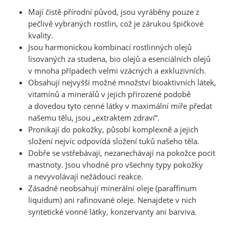
Mají čistě přírodní původ, jsou vyráběny pouze z
pečlivě vybraných rostlin, což je zárukou špičkové
kvality.
Jsou harmonickou kombinací rostlinných olejů
lisovaných za studena, bio olejů a esenciálních olejů
v mnoha případech velmi vzácných a exkluzivních.
Obsahují nejvyšší možné množství bioaktivních látek,
vitamínů a minerálů v jejich přirozené podobě
a dovedou tyto cenné látky v maximální míře předat
našemu tělu, jsou „extraktem zdraví“.
Pronikají do pokožky, působí komplexně a jejich
složení nejvíc odpovídá složení tuků našeho těla.
Dobře se vstřebávají, nezanechávají na pokožce pocit
mastnoty. Jsou vhodné pro všechny typy pokožky
a nevyvolávají nežádoucí reakce.
Zásadně neobsahují minerální oleje (paraffinum
liquidum) ani rafinované oleje. Nenajdete v nich
syntetické vonné látky, konzervanty ani barviva.