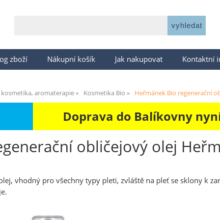
og zboží
Nákupní košík
Jak nakupovat
Kontaktní 
 kosmetika, aromaterapie
Kosmetika Bio
Heřmánek Bio regenerační obl
Doprava do Balíkovny nyní 
egenerační obličejový olej He
olej, vhodný pro všechny typy pleti, zvláště na pleť se sklony k 
je.