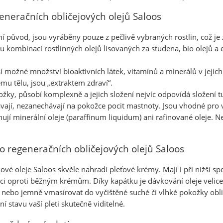
generačních obličejových olejů Saloos
ní původ, jsou vyráběny pouze z pečlivě vybraných rostlin, což je
 kombinací rostlinných olejů lisovaných za studena, bio olejů a
í možné množství bioaktivních látek, vitamínů a minerálů v jeji
mu tělu, jsou „extraktem zdraví“.
ožky, působí komplexně a jejich složení nejvíc odpovídá složení t
vají, nezanechávají na pokožce pocit mastnoty. Jsou vhodné pro 
jí minerální oleje (paraffinum liquidum) ani rafinované oleje. Ne
o regeneračních obličejových olejů Saloos
ové oleje Saloos skvěle nahradí pleťové krémy. Mají i při nižší sp
enci oproti běžným krémům. Díky kapátku je dávkování oleje veli
ít nebo jemně vmasírovat do vyčištěné suché či vlhké pokožky obli
í stavu vaší pleti skutečně viditelné.