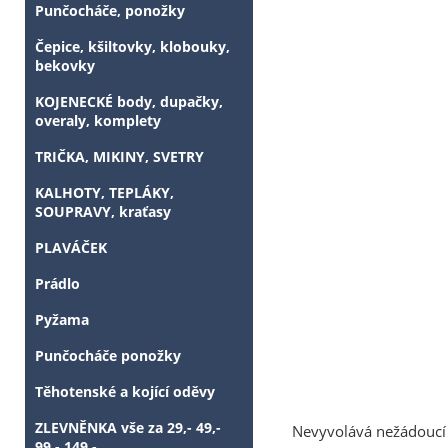
Punčocháče, ponožky
Čepice, kšiltovky, klobouky,
bekovky
KOJENECKÉ body, dupačky,
overaly, komplety
TRIČKA, MIKINY, SVETRY
KALHOTY, TEPLÁKY,
SOUPRAVY, kraťasy
PLAVÁČEK
Prádlo
Pyžama
Punčocháče ponožky
Těhotenské a kojící oděvy
ZLEVNĚNKA vše za 29,- 49,-
Nevyvolává nežádoucí p
99,- 149,-