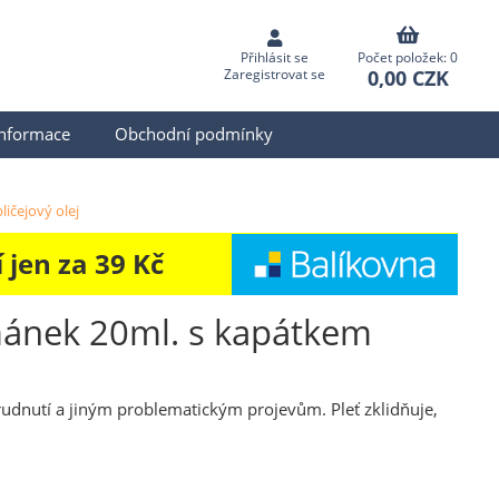
Přihlásit se
Počet položek: 0
0,00 CZK
Zaregistrovat se
informace
Obchodní podmínky
ičejový olej
jen za 39 Kč
řmánek 20ml. s kapátkem
zarudnutí a jiným problematickým projevům. Pleť zklidňuje,