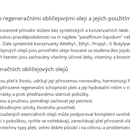
 regeneračními obličejovými oleji a jejich použití
oprocentně přírodní složení bez syntetických a konzervačních látek
okou pravděpodobností na ní najdete "paraffinum liquidum" nebol
 Dále syntetické konzervanty (Methyl-, Ethyl-, Propyl-, či Butylpa
čejových olejů jsou prvotřídní oleje lisované za studena (bio jojo
kterém jsou zachovány všechny účinné látky, vitamíny a biosti
račních obličejových olejů
u pleť k životu, udržují její přirozenou rovnováhu, harmonizují 
přirozené regenerační schopnosti pleti a její hydratační režim v 
rásky a proti předčasnému stárnutí pokožky.
čnou a pružnou, pomáhají zachovat její pevnost.
 škodlivými účinky životního prostředí.
bsažených esenciálních olejů může podporovat kompletní uvolně
jí s pokožkou, rychle se vstřebávají, zanechávají pleť přirozeně 
všechny typy pleti, velmi dobře působí i na citlivou a problemati