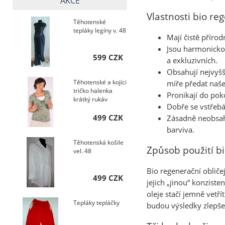
AKCE
Vlastnosti bio re
Těhotenské
tepláky legíny v. 48
Mají čistě přírod
Jsou harmonickou
599 CZK
a exkluzivních.
Obsahují nejvyšš
Těhotenské a kojíci
míře předat naše
tričko halenka
Pronikají do pok
krátký rukáv
Dobře se vstřebá
499 CZK
Zásadně neobsahu
barviva.
Těhotenská košile
Způsob použití bi
vel. 48
Bio regenerační obličej
499 CZK
jejich „jinou“ konzist
oleje stačí jemně vetř
Tepláky tepláčky
budou výsledky zlepšen