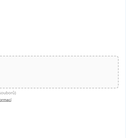
 souborů)
formací