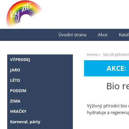
Úvodní strana
Akce
Katal
Home
SALUS přírodní
VÝPRODEJ
AKCE:
JARO
LÉTO
Bio r
PODZIM
ZIMA
Výživný přírodní bio 
HRAČKY
hydratuje a regeneru
Karneval, párty