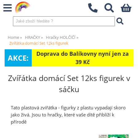
Home
HRAČKY
Hračky HOLČIČÍ
Zvířátka domácí Set 12ks figurek
Doprava do Balíkovny nyní jen za
AKCE:
39 Kč
Zvířátka domácí Set 12ks figurek v
sáčku
Tato plastová zvířátka - figurky z plastu vypadají skoro
jako živá. Jsou to hračky, které vaše dítě přiblíží k
přírodě