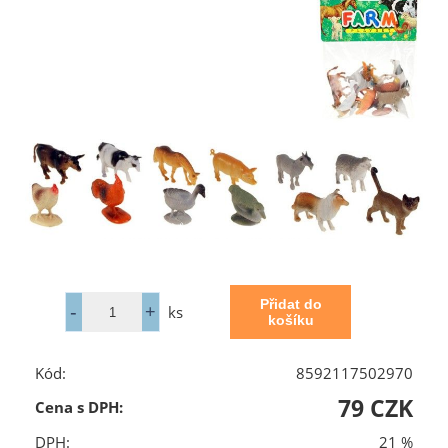
ks
Kód:
8592117502970
79 CZK
Cena s DPH:
DPH:
21 %