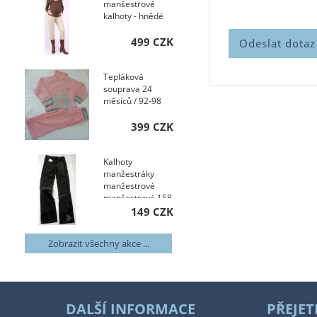
manšestrové
kalhoty - hnědé
499 CZK
Tepláková
souprava 24
měsíců / 92-98
399 CZK
Kalhoty
manžestráky
manžestrové
manšestrové 158
149 CZK
Zobrazit všechny akce ...
DALŠÍ INFORMACE
PŘEJET