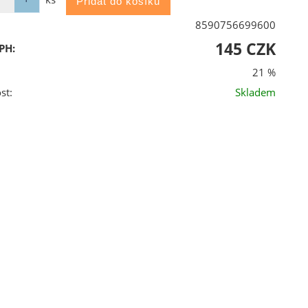
8590756699600
145 CZK
PH:
21 %
st:
Skladem