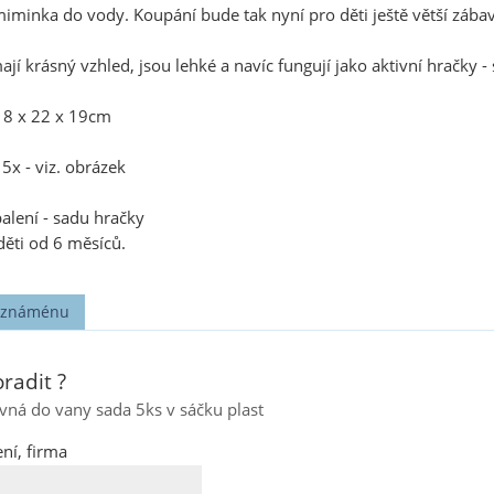
iminka do vody. Koupání bude tak nyní pro děti ještě větší zábav
í krásný vzhled, jsou lehké a navíc fungují jako aktivní hračky - 
: 8 x 22 x 19cm
5x - viz. obrázek
alení - sadu hračky
děti od 6 měsíců.
t známénu
radit ?
vná do vany sada 5ks v sáčku plast
ní, firma