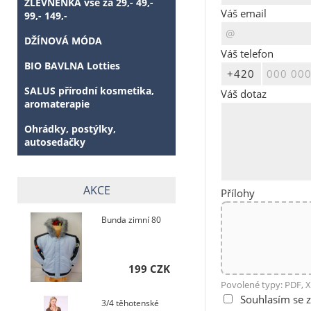
ZLEVNĚNKA vše za 29,- 49,-
Váš email
99,- 149,-
DŽÍNOVÁ MÓDA
Váš telefon
BIO BAVLNA Lotties
SALUS přírodní kosmetika,
Váš dotaz
aromaterapie
Ohrádky, postýlky,
autosedačky
AKCE
Přílohy
Bunda zimní 80
199 CZK
Povolené typy: PDF, X
Souhlasím se 
3/4 těhotenské