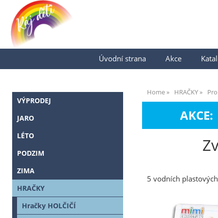
Úvodní strana
Akce
Katal
Home
HRAČKY
Pro
VÝPRODEJ
AKCE:
JARO
LÉTO
Zv
PODZIM
ZIMA
5 vodních plastových 
HRAČKY
Hračky HOLČIČÍ