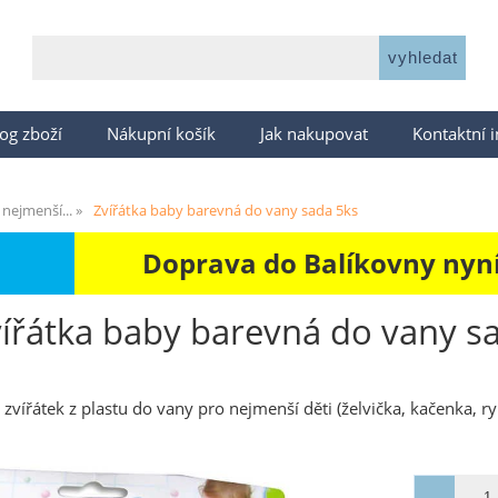
og zboží
Nákupní košík
Jak nakupovat
Kontaktní 
 nejmenší...
Zvířátka baby barevná do vany sada 5ks
Doprava do Balíkovny nyní 
ířátka baby barevná do vany sa
zvířátek z plastu do vany pro nejmenší děti (želvička, kačenka, r