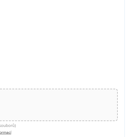
 souborů)
formací