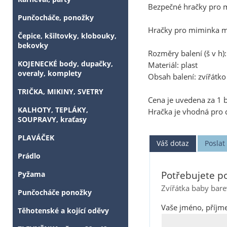
Bezpečné hračky pro m
Punčocháče, ponožky
Hračky pro miminka maj
Čepice, kšiltovky, klobouky,
bekovky
Rozměry balení (š v h)
KOJENECKÉ body, dupačky,
Materiál: plast
overaly, komplety
Obsah balení: zvířátko 
TRIČKA, MIKINY, SVETRY
Cena je uvedena za 1 b
KALHOTY, TEPLÁKY,
Hračka je vhodná pro 
SOUPRAVY, kraťasy
PLAVÁČEK
Váš dotaz
Posla
Prádlo
Potřebujete po
Pyžama
Zvířátka baby bare
Punčocháče ponožky
Vaše jméno, příjme
Těhotenské a kojící oděvy