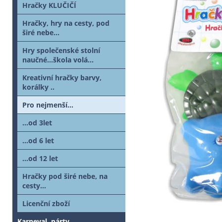
Hračky KLUČIČÍ
Hračky, hry na cesty, pod
širé nebe...
Hry společenské stolní
naučné...škola volá...
Kreativní hračky barvy,
korálky ..
Pro nejmenší...
...od 3let
...od 6 let
...od 12 let
Hračky pod širé nebe, na
cesty...
Licenční zboží
Karneval, párty