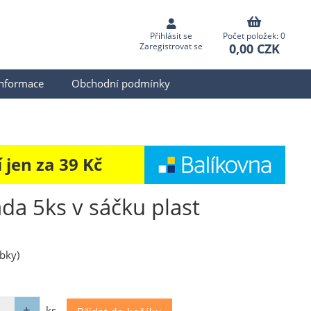
Přihlásit se
Počet položek: 0
0,00 CZK
Zaregistrovat se
informace
Obchodní podmínky
jen za 39 Kč
da 5ks v sáčku plast
ybky)
ks