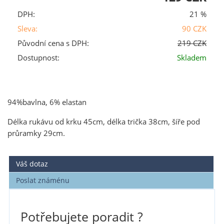
DPH:
21 %
Sleva:
90 CZK
Původní cena s DPH:
219 CZK
Dostupnost:
Skladem
94%bavlna, 6% elastan
Délka rukávu od krku 45cm, délka trička 38cm, šíře pod
průramky 29cm.
Váš dotaz
Poslat známénu
Potřebujete poradit ?