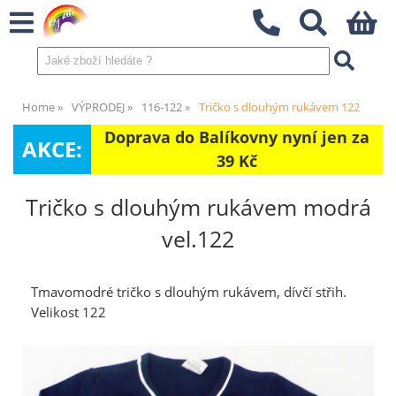
Home
VÝPRODEJ
116-122
Tričko s dlouhým rukávem 122
Doprava do Balíkovny nyní jen za
AKCE:
39 Kč
Tričko s dlouhým rukávem modrá
vel.122
Tmavomodré tričko s dlouhým rukávem, dívčí střih.
Velikost 122