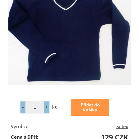
ks
Výrobce:
Sotex
129 CZK
Cena s DPH: