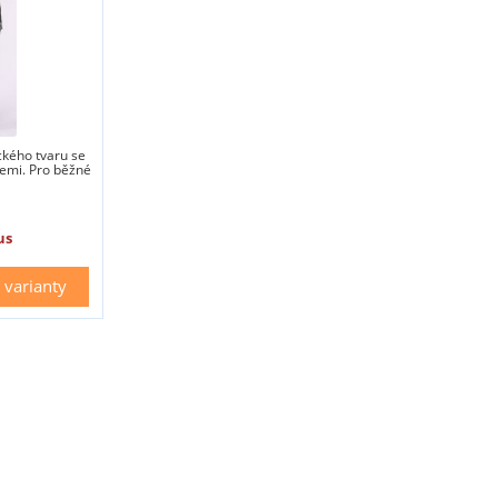
ckého tvaru se
emi. Pro běžné
us
varianty