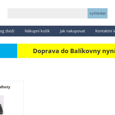
og zboží
Nákupní košík
Jak nakupovat
Kontaktní 
Doprava do Balíkovny nyní 
alhoty