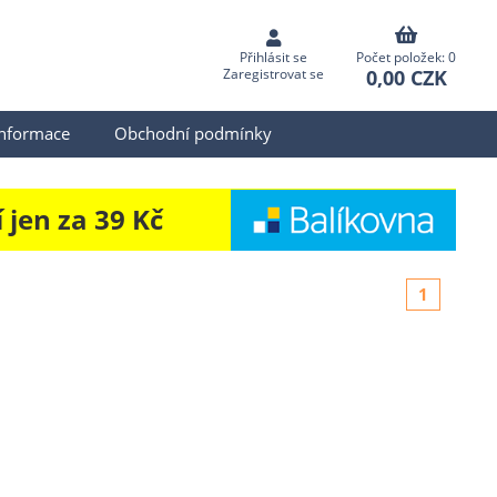
Přihlásit se
Počet položek: 0
0,00 CZK
Zaregistrovat se
informace
Obchodní podmínky
jen za 39 Kč
1