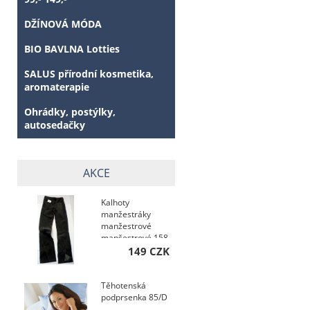
DŽÍNOVÁ MÓDA
BIO BAVLNA Lotties
SALUS přírodní kosmetika,
aromaterapie
Ohrádky, postýlky,
autosedačky
AKCE
Kalhoty
manžestráky
manžestrové
manšestrové 158
149 CZK
Těhotenská
podprsenka 85/D