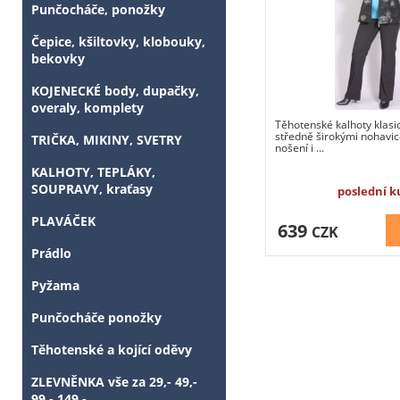
Punčocháče, ponožky
Čepice, kšiltovky, klobouky,
bekovky
KOJENECKÉ body, dupačky,
overaly, komplety
Těhotenské kalhoty klasi
středně širokými nohavic
TRIČKA, MIKINY, SVETRY
nošení i ...
KALHOTY, TEPLÁKY,
SOUPRAVY, kraťasy
poslední k
PLAVÁČEK
639
CZK
Prádlo
Pyžama
Punčocháče ponožky
Těhotenské a kojící oděvy
ZLEVNĚNKA vše za 29,- 49,-
99,- 149,-