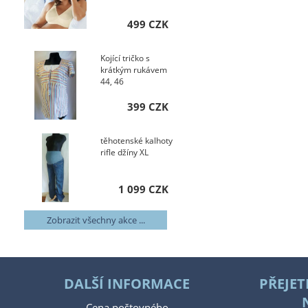
499 CZK
Kojící tričko s
krátkým rukávem
44, 46
399 CZK
těhotenské kalhoty
rifle džíny XL
1 099 CZK
Zobrazit všechny akce ...
DALŠÍ INFORMACE
PŘEJET
Cena poštovného