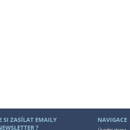
E SI ZASÍLAT EMAILY
NAVIGACE
NEWSLETTER ?
Úvodní strana