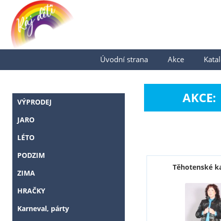
Úvodní strana
Akce
Katal
AKCE:
VÝPRODEJ
JARO
LÉTO
PODZIM
Těhotenské k
ZIMA
HRAČKY
Karneval, párty