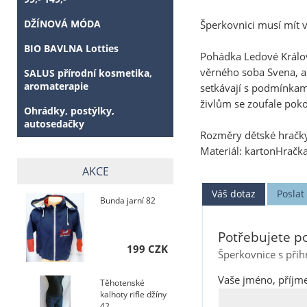
DŽÍNOVÁ MÓDA
Šperkovnici musí mít v
BIO BAVLNA Lotties
Pohádka Ledové Králov
věrného soba Svena, ab
SALUS přírodní kosmetika,
aromaterapie
setkávají s podmínkam
živlům se zoufale poko
Ohrádky, postýlky,
autosedačky
Rozměry dětské hračky 
Materiál: kartonHračka
AKCE
Váš dotaz
Posla
Bunda jarní 82
Potřebujete po
199 CZK
Šperkovnice s při
Vaše jméno, příjme
Těhotenské
kalhoty rifle džíny
42