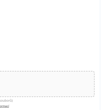
 souborů)
formací