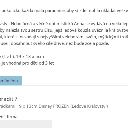
 pokojíčku každá malá parádnice, aby si zde mohla ukládat veške
ství: Nebojácná a věčně optimistická Anna se vydává na velkole
y nalezla svou sestru Elsu, jejíž ledová kouzla uvěznila královstv
i, které si nezadají s nejvyššími velehorami světa, mýtickými tr
ušejí dosáhnout svého cíle dříve, než bude zcela pozdě.
(š v h): 19 x 13 x 5cm
 je vhodná pro děti od 3 let
t známénu
radit ?
hrádkami 19 x 13cm Disney FROZEN (Ledové Království)
ní, firma