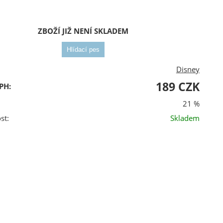
ZBOŽÍ JIŽ NENÍ SKLADEM
Disney
189 CZK
PH:
21 %
st:
Skladem