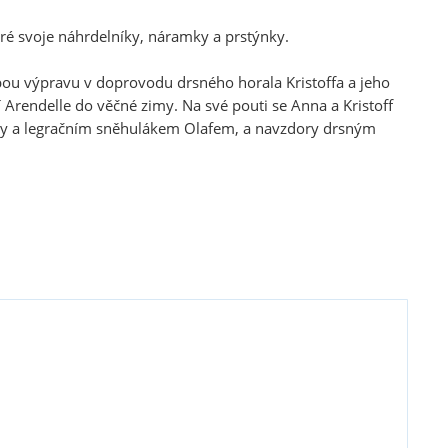
ré svoje náhrdelníky, náramky a prstýnky.
pou výpravu v doprovodu drsného horala Kristoffa a jeho
í Arendelle do věčné zimy. Na své pouti se Anna a Kristoff
olly a legračním sněhulákem Olafem, a navzdory drsným