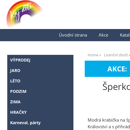
Úvodní strana
Akce
Katal
Home
Licenční zboží
VÝPRODEJ
AKCE:
JARO
LÉTO
Šperko
PODZIM
ZIMA
HRAČKY
Modrá krabička na šp
Karneval, párty
Království a s přihrá