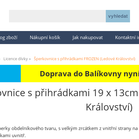
og zboží
Nákupní košík
Jak nakupovat
Kontaktní 
Licence dívky
Šperkovnice s přihrádkami FROZEN (Ledové Království)
Doprava do Balíkovny nyní 
vnice s přihrádkami 19 x 13c
Království)
erky obdelníkového tvaru, s velkým zrcátkem z vnitřní strany na
dkami uvnitř.