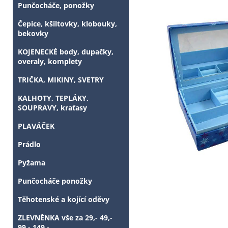
Punčocháče, ponožky
Čepice, kšiltovky, klobouky,
bekovky
KOJENECKÉ body, dupačky,
overaly, komplety
TRIČKA, MIKINY, SVETRY
KALHOTY, TEPLÁKY,
SOUPRAVY, kraťasy
PLAVÁČEK
Prádlo
Pyžama
Punčocháče ponožky
Těhotenské a kojící oděvy
ZLEVNĚNKA vše za 29,- 49,-
99,- 149,-