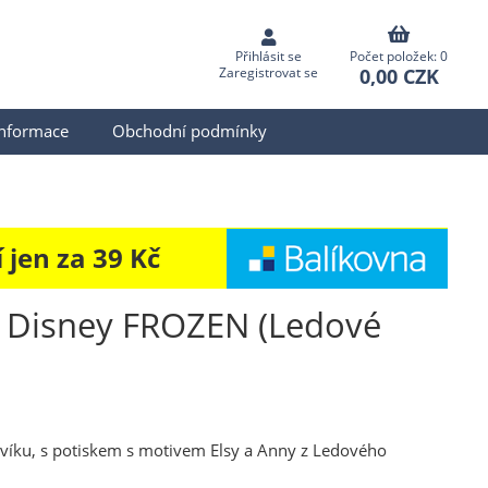
Přihlásit se
Počet položek: 0
0,00 CZK
Zaregistrovat se
informace
Obchodní podmínky
jen za 39 Kč
m Disney FROZEN (Ledové
 víku, s potiskem s motivem Elsy a Anny z Ledového