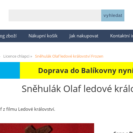
og zboží
Nákupní košík
Jak nakupovat
Kontaktní 
Licence chlapci
Sněhulák Olaf ledové království Frozen
Doprava do Balíkovny nyní 
Sněhulák Olaf ledové král
 z filmu Ledové království.