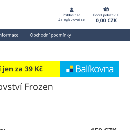
Přihlásit se
Počet položek: 0
0,00 CZK
Zaregistrovat se
informace
Obchodní podmínky
jen za 39 Kč
ovství Frozen