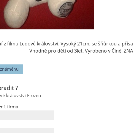
f z filmu Ledové království. Vysoký 21cm, se šňůrkou a přísa
Vhodné pro děti od 3let. Vyrobeno v Číně. Z
t známénu
radit ?
vé království Frozen
ní, firma