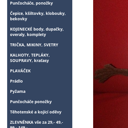
Punčocháče, ponožky
Čepice, kšiltovky, klobouky,
bekovky
KOJENECKÉ body, dupačky,
overaly, komplety
TRIČKA, MIKINY, SVETRY
KALHOTY, TEPLÁKY,
SOUPRAVY, kraťasy
PLAVÁČEK
Prádlo
Pyžama
Punčocháče ponožky
Těhotenské a kojící oděvy
ZLEVNĚNKA vše za 29,- 49,-
99,- 149,-