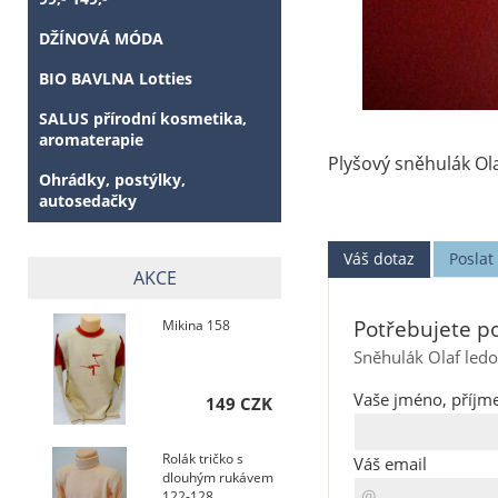
DŽÍNOVÁ MÓDA
BIO BAVLNA Lotties
SALUS přírodní kosmetika,
aromaterapie
Plyšový sněhulák Ola
Ohrádky, postýlky,
autosedačky
Váš dotaz
Posla
AKCE
Potřebujete po
Mikina 158
Sněhulák Olaf ledo
Vaše jméno, příjme
149 CZK
Rolák tričko s
Váš email
dlouhým rukávem
122-128