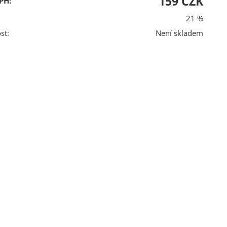
159 CZK
PH:
21 %
st:
Není skladem