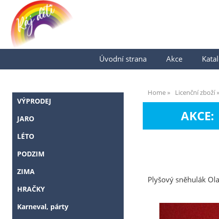
Úvodní strana
Akce
Katal
Home
Licenční zboží
VÝPRODEJ
AKCE:
JARO
LÉTO
PODZIM
ZIMA
Plyšový sněhulák Olaf
HRAČKY
Karneval, párty