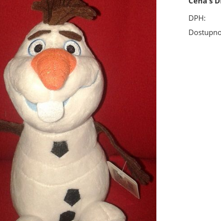
Cena s D
DPH:
Dostupno