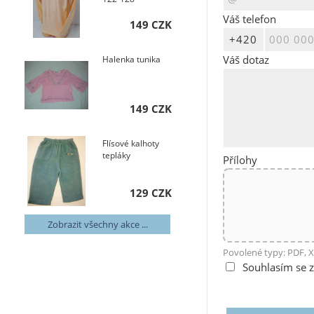
Váš telefon
149 CZK
Váš dotaz
Halenka tunika
149 CZK
Flísové kalhoty
tepláky
Přílohy
129 CZK
Zobrazit všechny akce ...
Povolené typy: PDF, X
Souhlasím se 