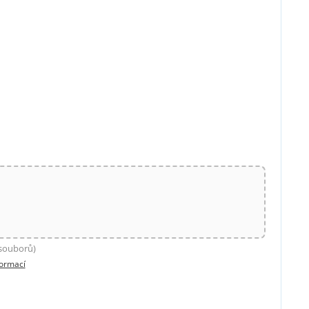
 souborů)
formací