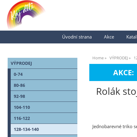
Úvodní strana
Akce
Katal
Home
VÝPRODEJ
1
VÝPRODEJ
AKCE:
0-74
80-86
Rolák st
92-98
104-110
116-122
Jednobarevné triko s
128-134-140