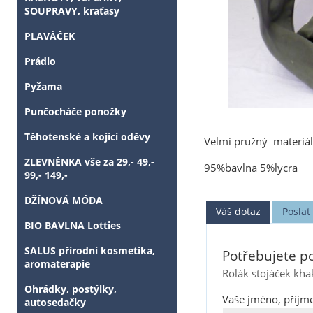
SOUPRAVY, kraťasy
PLAVÁČEK
Prádlo
Pyžama
Punčocháče ponožky
Těhotenské a kojící oděvy
Velmi pružný materiál
ZLEVNĚNKA vše za 29,- 49,-
95%bavlna 5%lycra
99,- 149,-
DŽÍNOVÁ MÓDA
Váš dotaz
Posla
BIO BAVLNA Lotties
SALUS přírodní kosmetika,
Potřebujete po
aromaterapie
Rolák stojáček kh
Ohrádky, postýlky,
Vaše jméno, příjme
autosedačky