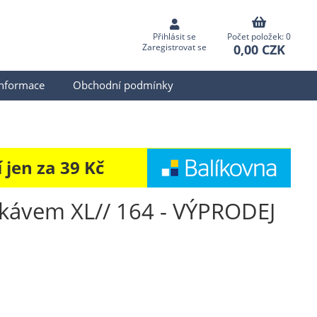
Přihlásit se
Počet položek: 0
0,00 CZK
Zaregistrovat se
informace
Obchodní podmínky
jen za 39 Kč
rukávem XL// 164 - VÝPRODEJ