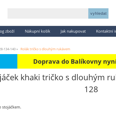
og zboží
Nákupní košík
Jak nakupovat
Kontaktní 
28-134-140
Rolák tričko s dlouhým rukávem
Doprava do Balíkovny nyní 
ojáček khaki tričko s dlouhým 
128
e stojáčkem.