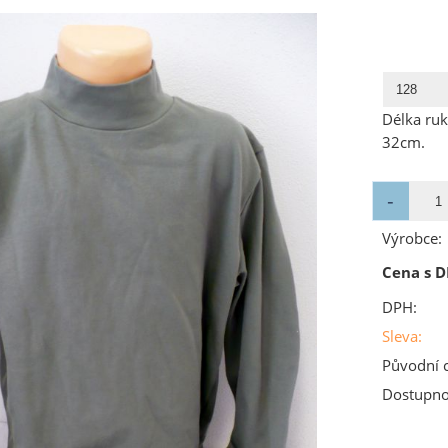
Délka ruk
32cm.
Výrobce:
Cena s D
DPH:
Sleva:
Původní 
Dostupno