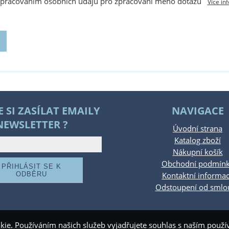
zpracováním osobních údajů pro zpracování mého dotazu
Více in
E SI ZASÍLAT EMAILY
NAVIGACE
NEWSLETTER ?
Úvodní strana
Katalog zboží
Nákupní košík
Obchodní podmín
Kontaktní informa
Odstoupení od smlo
kie. Používáním našich služeb vyjadřujete souhlas s naším pou
.rajdetimk.cz
,
provozováno na systému
tvorba e-shopu
a
optimalizace e-shopu