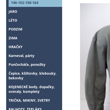
146-152-158-164
JARO
LÉTO
PODZIM
ZIMA
HRAČKY
Karneval, párty
Punčocháče, ponožky
Čepice, kšiltovky, klobouky,
bekovky
KOJENECKÉ body, dupačky,
overaly, komplety
TRIČKA, MIKINY, SVETRY
KALHOTY, TEPLÁKY,