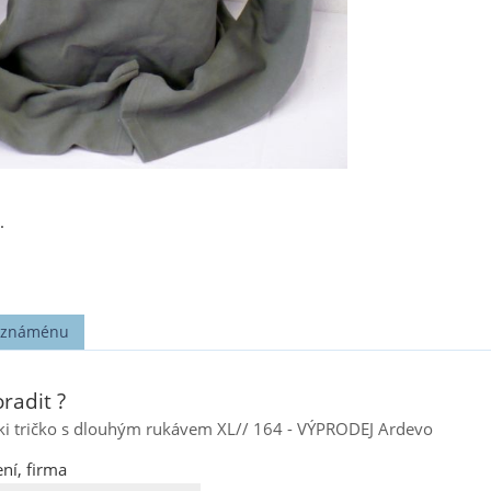
.
t známénu
radit ?
aki tričko s dlouhým rukávem XL// 164 - VÝPRODEJ Ardevo
ní, firma