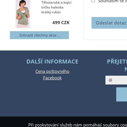
Souhlasím se 
Těhotenské a kojíci
tričko halenka
krátký rukáv
499 CZK
Zobrazit všechny akce ...
DALŠÍ INFORMACE
PŘEJET
Cena poštovného
Facebook
Při poskytování služeb nám pomáhají soubory coo
Copyright ©
www