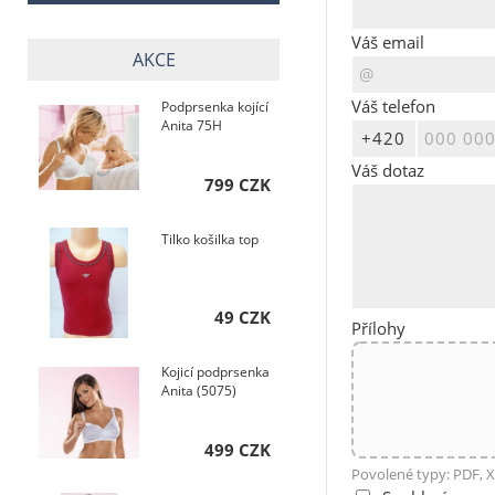
Váš email
AKCE
Váš telefon
Podprsenka kojící
Anita 75H
Váš dotaz
799 CZK
Tilko košilka top
49 CZK
Přílohy
Kojicí podprsenka
Anita (5075)
499 CZK
Povolené typy: PDF, X