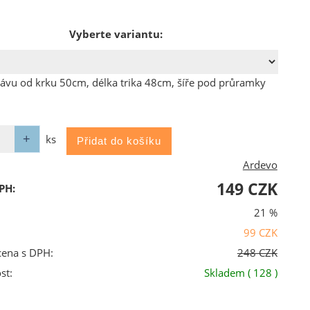
Vyberte variantu:
ávu od krku 50cm, délka trika 48cm, šíře pod průramky
ks
Ardevo
149 CZK
PH:
21 %
99 CZK
cena s DPH:
248 CZK
st:
Skladem
( 128 )