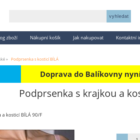
og zboží
Nákupní košík
Jak nakupovat
Kontaktní 
ské
Podprsenka s kosticí BÍLÁ
Doprava do Balíkovny nyní 
Podprsenka s krajkou a kos
 a kosticí BÍLÁ 90/F