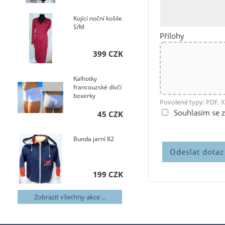
Kojící noční košile
S/M
Přílohy
399 CZK
Kalhotky
francouzské dívčí
boxerky
Povolené typy: PDF, X
Souhlasím se 
45 CZK
Bunda jarní 82
199 CZK
Zobrazit všechny akce ...