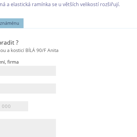
á a elastická ramínka se u větších velikostí rozšiřují.
t známénu
radit ?
ou a kosticí BÍLÁ 90/F Anita
ní, firma