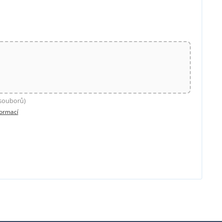
 souborů)
formací