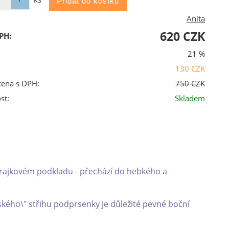
Anita
620 CZK
PH:
21 %
130 CZK
cena s DPH:
750 CZK
st:
Skladem
 krajkovém podkladu - přechází do hebkého a
kého\" střihu podprsenky je důležité pevné boční