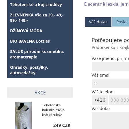
Decentně lesklá, jemn
Těhotenské a kojící oděvy
ZLEVNĚNKA vše za 29,- 49,-
99,- 149,-
Váš dotaz
Posla
DŽÍNOVÁ MÓDA
Potřebujete po
BIO BAVLNA Lotties
Podprsenka s krajk
SALUS přírodní kosmetika,
aromaterapie
Vaše jméno, příjme
Ohrádky, postýlky,
autosedačky
Váš email
Váš telefon
AKCE
Těhotenská
Váš dotaz
halenka tričko
krátký rukáv
249 CZK