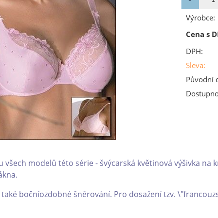
Výrobce:
Cena s D
DPH:
Sleva:
Původní 
Dostupno
u všech modelů této série - švýcarská květinová výšivka na
ákna.
také bočníozdobné šněrování. Pro dosažení tzv. \"francouzs