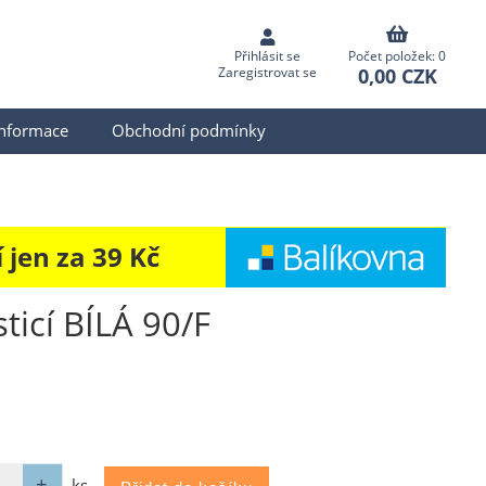
Přihlásit se
Počet položek: 0
0,00 CZK
Zaregistrovat se
informace
Obchodní podmínky
jen za 39 Kč
ticí BÍLÁ 90/F
ks