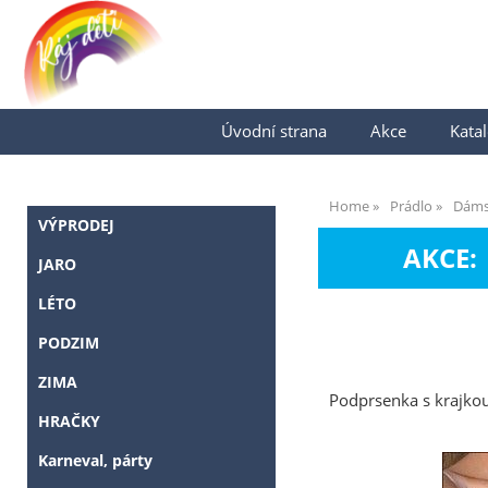
Úvodní strana
Akce
Katal
Home
Prádlo
Dám
VÝPRODEJ
AKCE:
JARO
LÉTO
PODZIM
ZIMA
Podprsenka s krajkou
HRAČKY
Karneval, párty