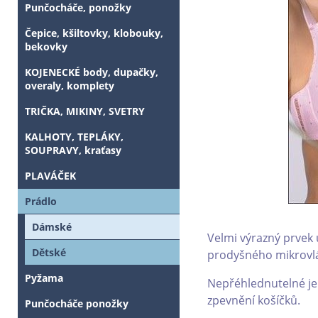
Punčocháče, ponožky
Čepice, kšiltovky, klobouky,
bekovky
KOJENECKÉ body, dupačky,
overaly, komplety
TRIČKA, MIKINY, SVETRY
KALHOTY, TEPLÁKY,
SOUPRAVY, kraťasy
PLAVÁČEK
Prádlo
Dámské
Velmi výrazný prvek 
Dětské
prodyšného mikrovl
Pyžama
Nepřéhlednutelné je 
zpevnění košíčků.
Punčocháče ponožky