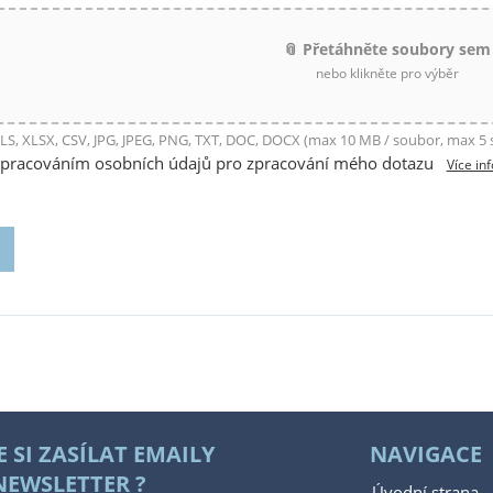
📎 Přetáhněte soubory sem
nebo klikněte pro výběr
LS, XLSX, CSV, JPG, JPEG, PNG, TXT, DOC, DOCX (max 10 MB / soubor, max 5
zpracováním osobních údajů pro zpracování mého dotazu
Více in
E SI ZASÍLAT EMAILY
NAVIGACE
NEWSLETTER ?
Úvodní strana