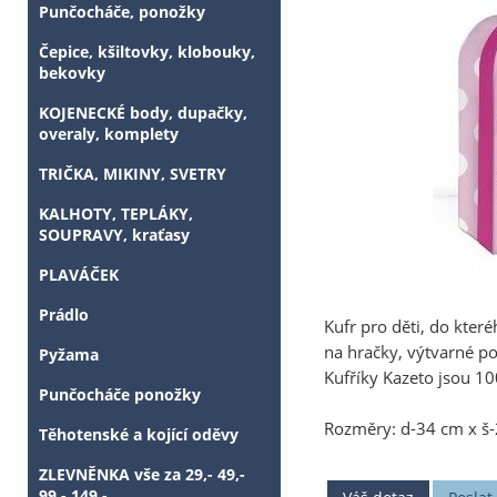
Punčocháče, ponožky
Čepice, kšiltovky, klobouky,
bekovky
KOJENECKÉ body, dupačky,
overaly, komplety
TRIČKA, MIKINY, SVETRY
KALHOTY, TEPLÁKY,
SOUPRAVY, kraťasy
PLAVÁČEK
Prádlo
Kufr pro děti, do kter
na hračky, výtvarné p
Pyžama
Kufříky Kazeto jsou 10
Punčocháče ponožky
Rozměry: d-34 cm x š
Těhotenské a kojící oděvy
ZLEVNĚNKA vše za 29,- 49,-
99,- 149,-