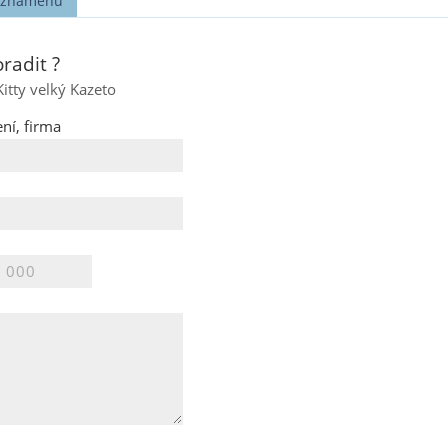
t známénu
radit ?
Kitty velký Kazeto
ní, firma