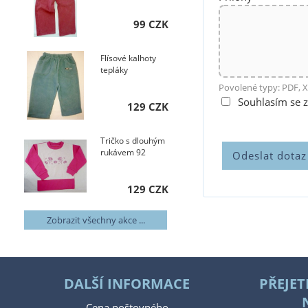
99 CZK
Flísové kalhoty
tepláky
Povolené typy: PDF, X
Souhlasím se 
129 CZK
Tričko s dlouhým
rukávem 92
129 CZK
Zobrazit všechny akce ...
DALŠÍ INFORMACE
PŘEJET
Cena poštovného