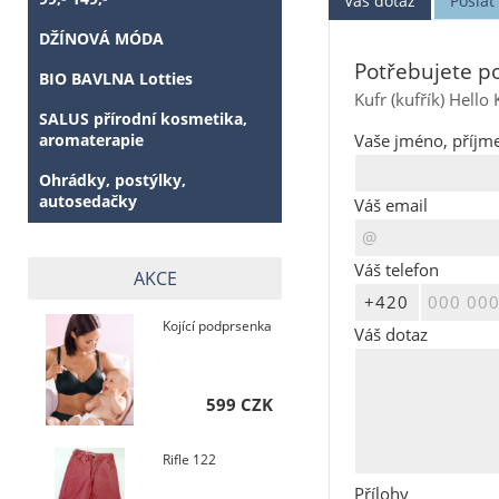
Váš dotaz
Posla
DŽÍNOVÁ MÓDA
Potřebujete po
BIO BAVLNA Lotties
Kufr (kufřík) Hello 
SALUS přírodní kosmetika,
aromaterapie
Vaše jméno, příjme
Ohrádky, postýlky,
autosedačky
Váš email
Váš telefon
AKCE
Kojící podprsenka
Váš dotaz
599 CZK
Rifle 122
Přílohy