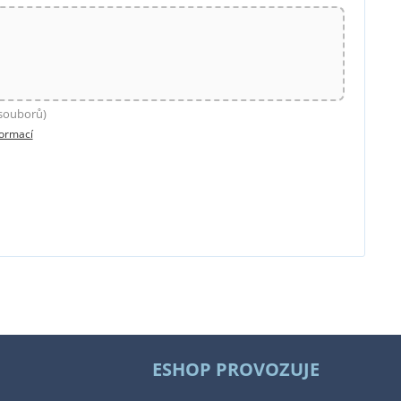
 souborů)
formací
ESHOP PROVOZUJE