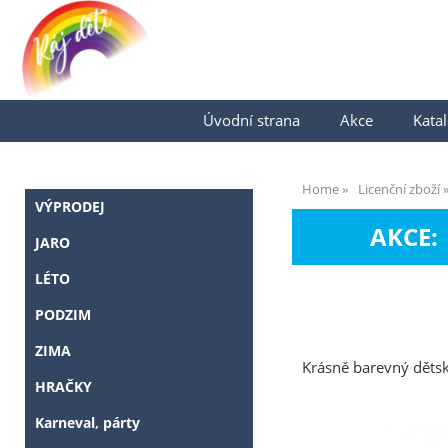
Úvodní strana
Akce
Katal
Home
Licenční zboží
VÝPRODEJ
AKCE:
JARO
LÉTO
PODZIM
ZIMA
Krásně barevný dětsk
HRAČKY
Karneval, párty