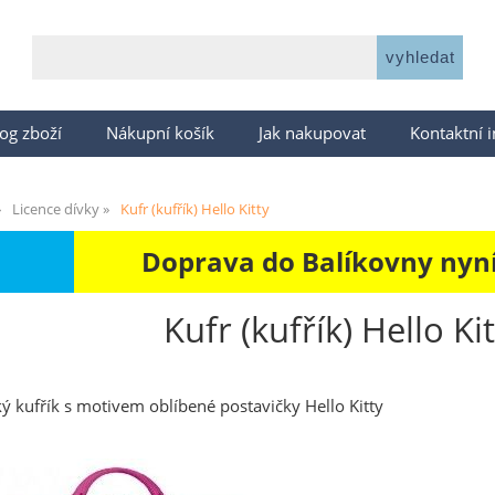
og zboží
Nákupní košík
Jak nakupovat
Kontaktní 
Licence dívky
Kufr (kufřík) Hello Kitty
Doprava do Balíkovny nyní 
Kufr (kufřík) Hello Ki
ý kufřík s motivem oblíbené postavičky Hello Kitty