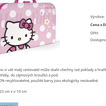
Výrobce:
Cena s D
DPH:
Dostupno
ého si váš malý cestovatel může sbalit všechny své poklady a hrač
otřeby, do zájmových kroužků a pod.
0% recyklovatelné, použité barvy jsou ekologicky nezávadné.
-23 cm x v-10 cm