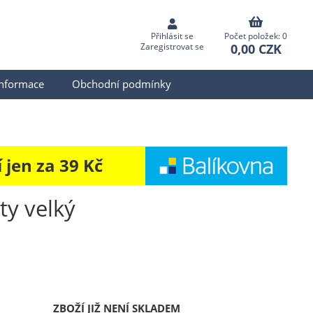
Přihlásit se
Počet položek: 0
0,00 CZK
Zaregistrovat se
informace
Obchodní podmínky
jen za 39 Kč
tty velký
ZBOŽÍ JIŽ NENÍ SKLADEM