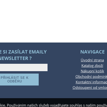
E SI ZASÍLAT EMAILY
NAVIGACE
NEWSLETTER ?
Úvodní strana
Katalog zboží
Nákupní košík
Obchodní podmín
Kontaktní informa
Odstoupení od smlo
kie. Používáním našich služeb vyjadřujete souhlas s naším pou
.rajdetimk.cz
,
provozováno na systému
tvorba e-shopu
a
optimalizace e-shopu