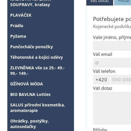
Váš dotaz
Posla
SOUPRAVY, kraťasy
PLAVÁČEK
Potřebujete po
Prádlo
Kojenecké podvlík
Pyžama
Vaše jméno, příjme
Punčocháče ponožky
Váš email
Těhotenské a kojící oděvy
ZLEVNĚNKA vše za 29,- 49,-
Váš telefon
99,- 149,-
DŽÍNOVÁ MÓDA
Váš dotaz
BIO BAVLNA Lotties
SALUS přírodní kosmetika,
aromaterapie
Ohrádky, postýlky,
autosedačky
Přílohy