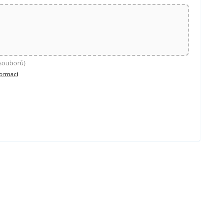
 souborů)
formací