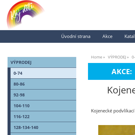
Úvodní strana
Akce
Katal
Home
VÝPRODEJ
0
VÝPRODEJ
AKCE:
0-74
80-86
Kojene
92-98
104-110
Kojenecké podvlíkací
116-122
128-134-140