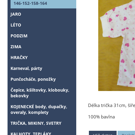
146-152-158-164
JARO
LÉTO
PODZIM
ZIMA
HRAČKY
Karneval, párty
Punčocháče, ponožky
Čepice, kšiltovky, klobouky,
bekovky
Délka trička 31cm, ší
KOJENECKÉ body, dupačky,
overaly, komplety
100% bavlna
TRIČKA, MIKINY, SVETRY
KALHOTY, TEPLÁKY,