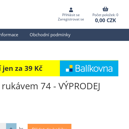
Přihlásit se
Počet položek: 0
0,00 CZK
Zaregistrovat se
informace
Obchodní podmínky
jen za 39 Kč
ým rukávem 74 - VÝPRODEJ
ks