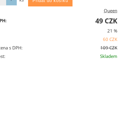
Queen
49 CZK
PH:
21 %
60 CZK
cena s DPH:
109 CZK
st:
Skladem