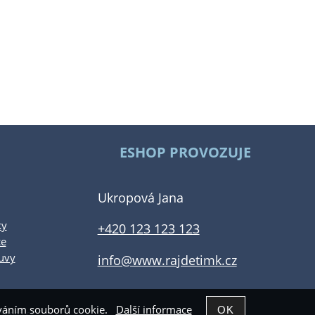
ESHOP PROVOZUJE
Ukropová Jana
ky
+420 123 123 123
ce
uvy
info@www.rajdetimk.cz
žíváním souborů cookie.
Další informace
Shop5.cz