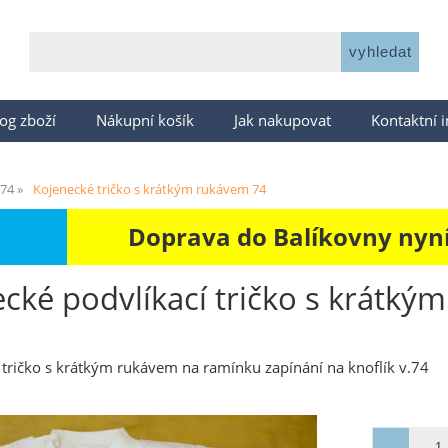
og zboží
Nákupní košík
Jak nakupovat
Kontaktní 
-74
Kojenecké tričko s krátkým rukávem 74
Doprava do Balíkovny nyní 
cké podvlíkací tričko s krátk
 tričko s krátkým rukávem na ramínku zapínání na knoflík v.74