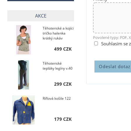
AKCE
Těhotenské a kojíci
tričko halenka
Povolené typy: PDF, X
krátký rukáv
Souhlasím se 
499 CZK
Těhotenské
tepláky legíny v.40
299 CZK
Riflová košile 122
179 CZK