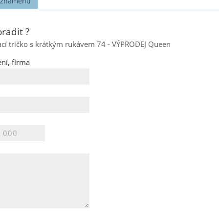
t známénu
radit ?
ací tričko s krátkým rukávem 74 - VÝPRODEJ Queen
ní, firma