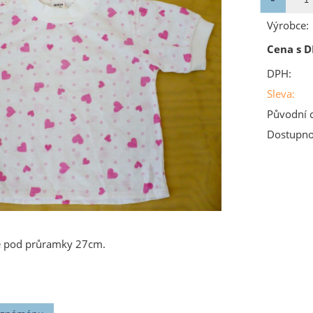
Výrobce:
Cena s D
DPH:
Sleva:
Původní 
Dostupno
ře pod průramky 27cm.