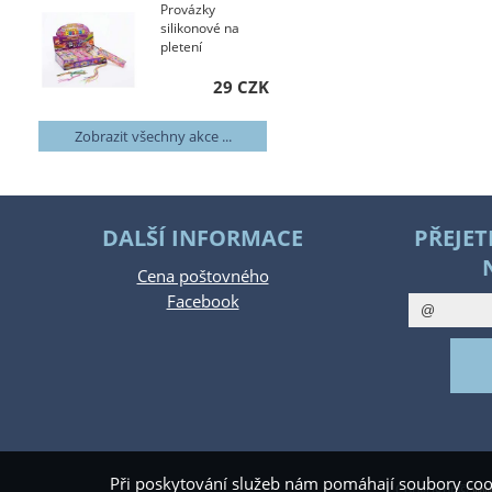
Provázky
silikonové na
pletení
29 CZK
Zobrazit všechny akce ...
DALŠÍ INFORMACE
PŘEJET
Cena poštovného
Facebook
Při poskytování služeb nám pomáhají soubory coo
Copyright ©
www