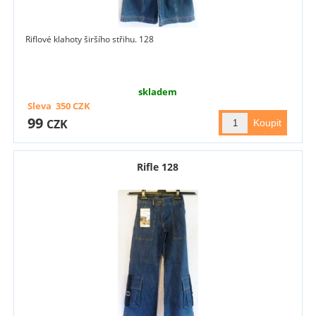
Riflové klahoty širšího střihu. 128
skladem
Sleva
350
CZK
99
CZK
Rifle 128