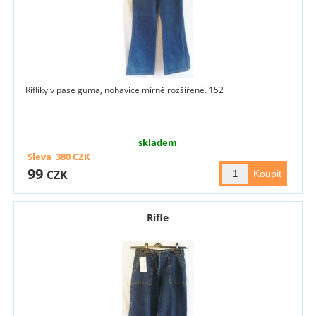
Riflíky v pase guma, nohavice mírně rozšířené. 152
skladem
Sleva
380
CZK
99
CZK
Rifle