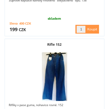
Suprové kapsáče kalhoty riflového "skejťáckého" tipu. 158
skladem
Sleva
400
CZK
199
CZK
Rifle 152
Riflíky v pase guma, nohavice rovné. 152