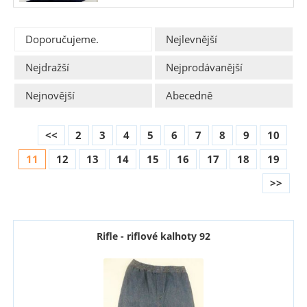
Doporučujeme.
Nejlevnější
Nejdražší
Nejprodávanější
Nejnovější
Abecedně
<<
2
3
4
5
6
7
8
9
10
11
12
13
14
15
16
17
18
19
>>
Rifle - riflové kalhoty 92