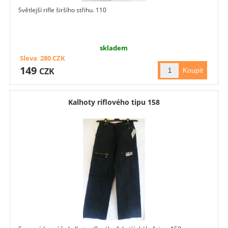
Světlejší rifle širšího střihu. 110
skladem
Sleva
280
CZK
149
CZK
Kalhoty riflového tipu 158