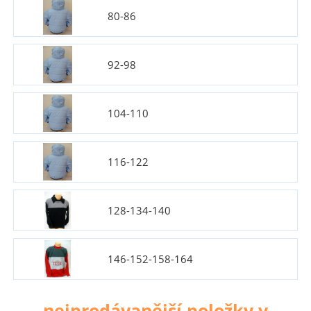
80-86
92-98
104-110
116-122
128-134-140
146-152-158-164
nejprodávanější položky v