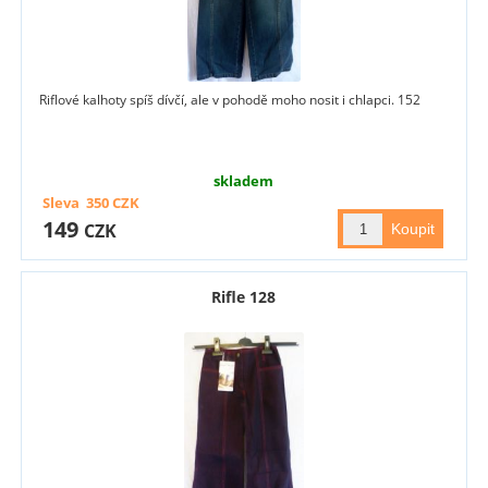
Riflové kalhoty spíš dívčí, ale v pohodě moho nosit i chlapci. 152
skladem
Sleva
350
CZK
149
CZK
Rifle 128