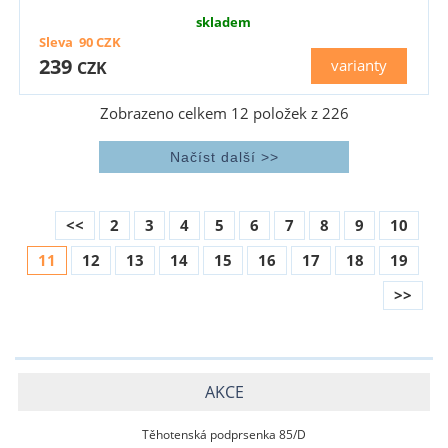
skladem
Sleva
90
CZK
239
varianty
CZK
Zobrazeno celkem
12
položek z
226
<<
2
3
4
5
6
7
8
9
10
11
12
13
14
15
16
17
18
19
>>
AKCE
Těhotenská podprsenka 85/D