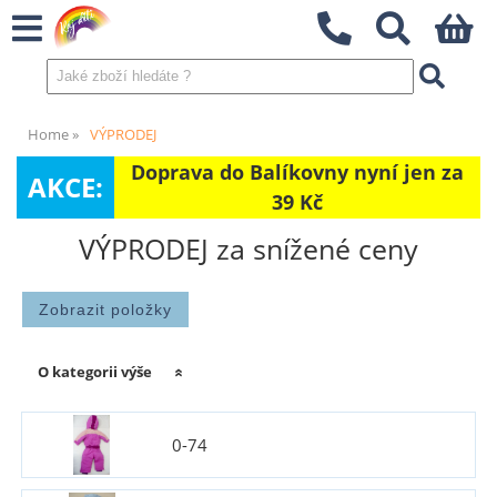
Home
VÝPRODEJ
Doprava do Balíkovny nyní jen za
AKCE:
39 Kč
VÝPRODEJ za snížené ceny
O kategorii výše
0-74