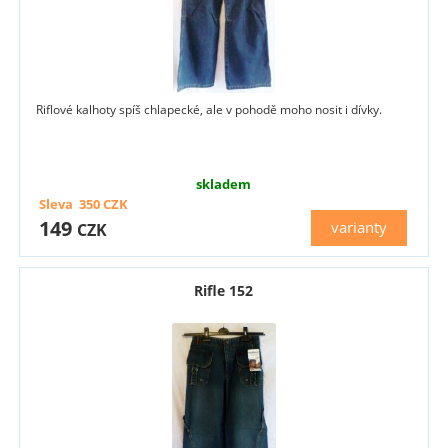
Riflové kalhoty spíš chlapecké, ale v pohodě moho nosit i dívky.
skladem
Sleva
350
CZK
149
varianty
CZK
Rifle 152