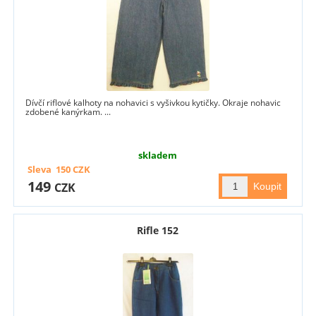
Dívčí riflové kalhoty na nohavici s vyšivkou kytičky. Okraje nohavic
zdobené kanýrkam. ...
skladem
Sleva
150
CZK
149
CZK
Rifle 152