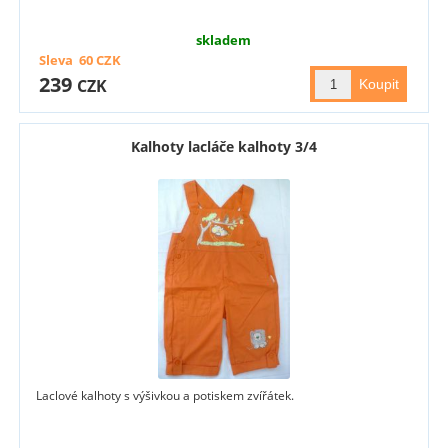
skladem
Sleva
60
CZK
239
CZK
Kalhoty lacláče kalhoty 3/4
Laclové kalhoty s výšivkou a potiskem zvířátek.