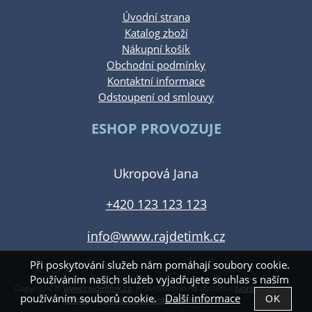
Úvodní strana
Katalog zboží
Nákupní košík
Obchodní podmínky
Kontaktní informace
Odstoupení od smlouvy
ESHOP PROVOZUJE
Ukropová Jana
+420 123 123 123
info@www.rajdetimk.cz
Při poskytování služeb nám pomáhají soubory cookie.
Používáním našich služeb vyjadřujete souhlas s naším
Copyright ©
www.rajdetimk.cz
,
provozováno na systému
tvorba e-
používáním souborů cookie.
Další informace
shopu
a
optimalizace e-shopu
Shop5.cz