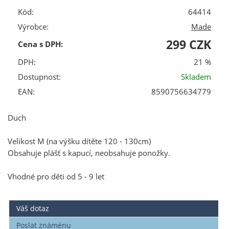
Kód:
64414
Výrobce:
Made
299 CZK
Cena s DPH:
DPH:
21 %
Dostupnost:
Skladem
EAN:
8590756634779
Duch
Velikost M (na výšku dítěte 120 - 130cm)
Obsahuje plášť s kapucí, neobsahuje ponožky.
Vhodné pro děti od 5 - 9 let
Váš dotaz
Poslat známénu