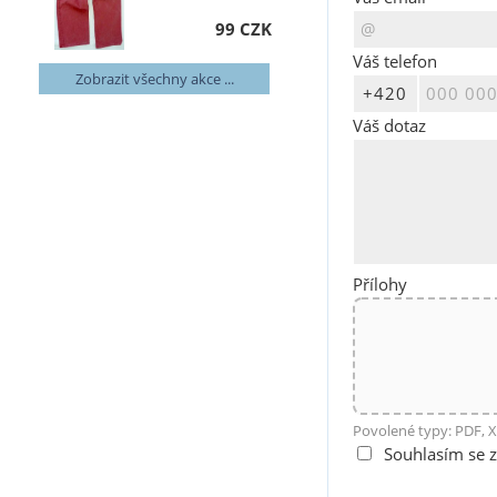
99 CZK
Váš telefon
Zobrazit všechny akce ...
Váš dotaz
Přílohy
Povolené typy: PDF, X
Souhlasím se 