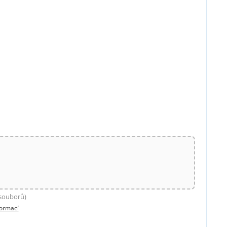
 souborů)
formací