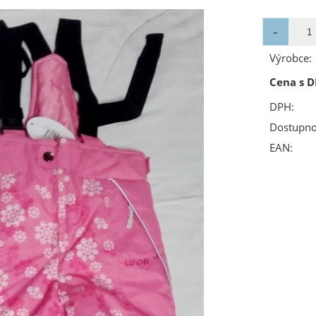
Výrobce:
Cena s D
DPH:
Dostupno
EAN: