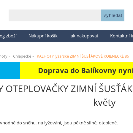
og zboží
Nákupní košík
Jak nakupovat
Kontaktní 
hoty
Chlapecké
KALHOTY lyžařské ZIMNÍ ŠUSŤÁKOVÉ KOJENECKÉ 86
Doprava do Balíkovny nyní 
 OTEPLOVAČKY ZIMNÍ ŠUSŤÁKO
květy
 vhodné do sněhu, na lyžování, jsou pěkně silné, oteplené.