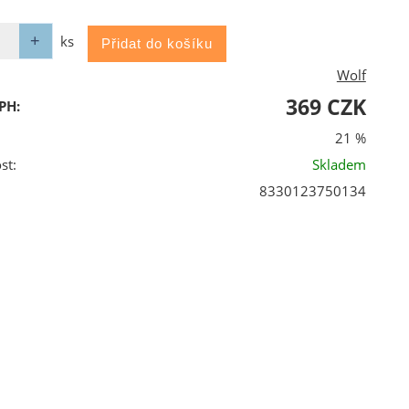
ks
Wolf
369 CZK
PH:
21 %
st:
Skladem
8330123750134