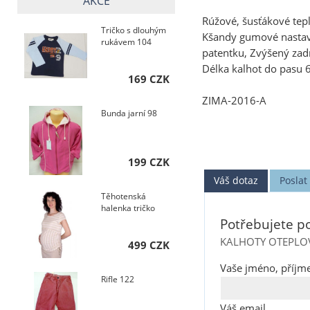
AKCE
Rúžové, šusťákové tep
Tričko s dlouhým
Kšandy gumové nastavit
rukávem 104
patentku, Zvýšený zadn
Délka kalhot do pasu 
169 CZK
ZIMA-2016-A
Bunda jarní 98
199 CZK
Váš dotaz
Posla
Těhotenská
halenka tričko
Potřebujete po
KALHOTY OTEPLOVA
499 CZK
Vaše jméno, příjme
Rifle 122
Váš email