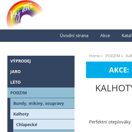
Úvodní strana
Akce
Katal
Home
PODZIM
Kal
VÝPRODEJ
AKCE:
JARO
LÉTO
KALHOTY
PODZIM
Bundy, mikiny, soupravy
Kalhoty
Perfektní oteplováky
Chlapecké