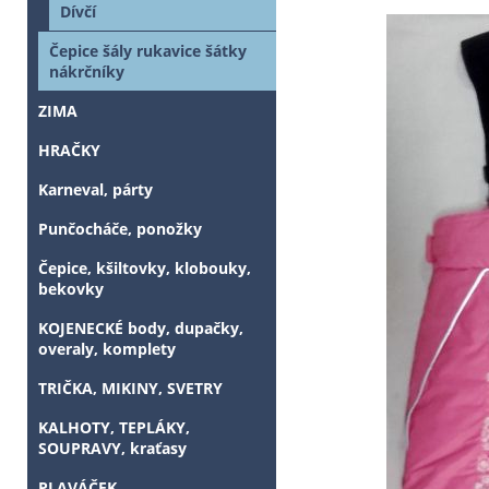
Dívčí
Čepice šály rukavice šátky
nákrčníky
ZIMA
HRAČKY
Karneval, párty
Punčocháče, ponožky
Čepice, kšiltovky, klobouky,
bekovky
KOJENECKÉ body, dupačky,
overaly, komplety
TRIČKA, MIKINY, SVETRY
KALHOTY, TEPLÁKY,
SOUPRAVY, kraťasy
PLAVÁČEK