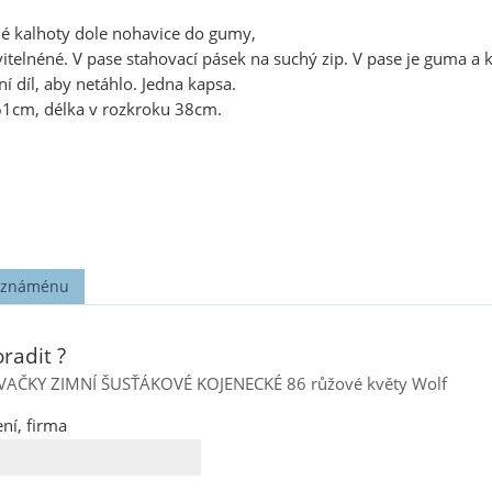
lé kalhoty dole nohavice do gumy,
elnéné. V pase stahovací pásek na suchý zip. V pase je guma a kl
í díl, aby netáhlo. Jedna kapsa.
61cm, délka v rozkroku 38cm.
t známénu
radit ?
ČKY ZIMNÍ ŠUSŤÁKOVÉ KOJENECKÉ 86 růžové květy Wolf
ní, firma