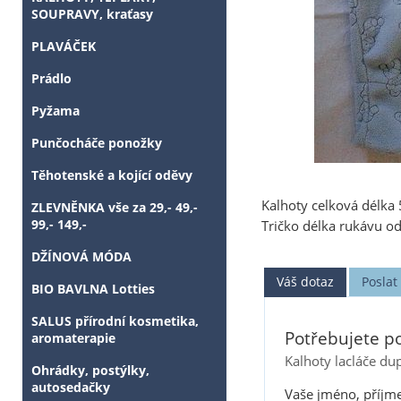
SOUPRAVY, kraťasy
PLAVÁČEK
Prádlo
Pyžama
Punčocháče ponožky
Těhotenské a kojící oděvy
Kalhoty celková délka
ZLEVNĚNKA vše za 29,- 49,-
99,- 149,-
Tričko délka rukávu o
DŽÍNOVÁ MÓDA
Váš dotaz
Posla
BIO BAVLNA Lotties
SALUS přírodní kosmetika,
Potřebujete po
aromaterapie
Kalhoty lacláče dup
Ohrádky, postýlky,
autosedačky
Vaše jméno, příjme