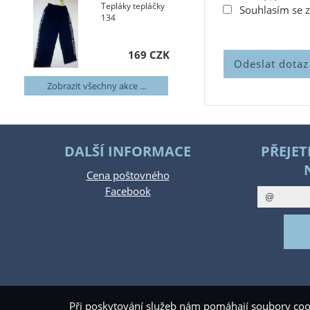
Tepláky tepláčky
Souhlasím se 
134
169 CZK
Zobrazit všechny akce ...
DALŠÍ INFORMACE
PŘEJET
Cena poštovného
Facebook
Při poskytování služeb nám pomáhají soubory coo
Copyright ©
www