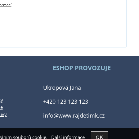
formací
ESHOP PROVOZUJE
Ukropová Jana
ky
+420 123 123 123
ce
uvy
info@www.rajdetimk.cz
žíváním souborů cookie.
Další informace
Shop5.cz