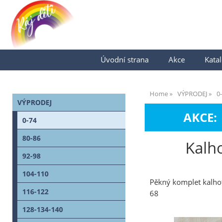
Úvodní strana
Akce
Katal
Home
VÝPRODEJ
0
VÝPRODEJ
AKCE:
0-74
80-86
Kalho
92-98
104-110
Pěkný komplet kalhoty
116-122
68
128-134-140