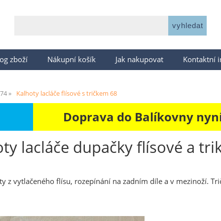
og zboží
Nákupní košík
Jak nakupovat
Kontaktní 
-74
Kalhoty lacláče flísové s tričkem 68
Doprava do Balíkovny nyní 
ty lacláče dupačky flísové a tri
 z vytlačeného flísu, rozepínání na zadním díle a v mezinoží. Tr