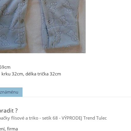
 59cm
d krku 32cm, délka trička 32cm
t známénu
radit ?
ačky flísové a triko - setík 68 - VÝPRODEJ Trend Tulec
ní, firma