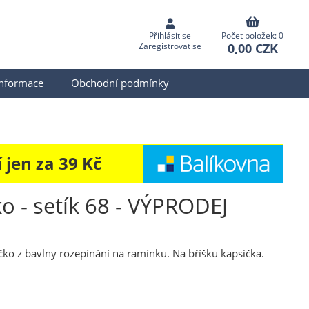
Přihlásit se
Počet položek: 0
0,00 CZK
Zaregistrovat se
informace
Obchodní podmínky
jen za 39 Kč
ko - setík 68 - VÝPRODEJ
ičko z bavlny rozepínání na ramínku. Na bříšku kapsička.