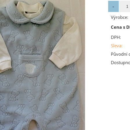
Výrobce:
Cena s D
DPH:
Sleva:
Původní 
Dostupno