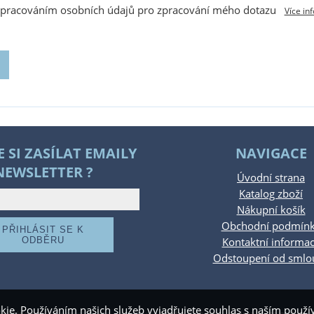
zpracováním osobních údajů pro zpracování mého dotazu
Více in
E SI ZASÍLAT EMAILY
NAVIGACE
NEWSLETTER ?
Úvodní strana
Katalog zboží
Nákupní košík
Obchodní podmín
Kontaktní informa
Odstoupení od smlo
kie. Používáním našich služeb vyjadřujete souhlas s naším pou
.rajdetimk.cz
,
provozováno na systému
tvorba e-shopu
a
optimalizace e-shopu