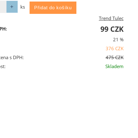
ks
Trend Tulec
99 CZK
PH:
21 %
376 CZK
cena s DPH:
475 CZK
st:
Skladem