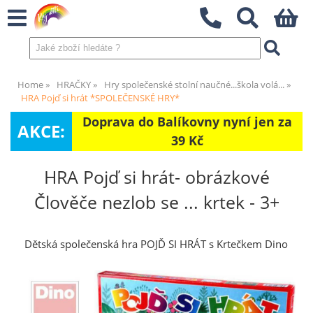
Home
HRAČKY
Hry společenské stolní naučné...škola volá...
HRA Pojď si hrát *SPOLEČENSKÉ HRY*
Doprava do Balíkovny nyní jen za
AKCE:
39 Kč
HRA Pojď si hrát- obrázkové
Člověče nezlob se ... krtek - 3+
Dětská společenská hra POJĎ SI HRÁT s Krtečkem Dino