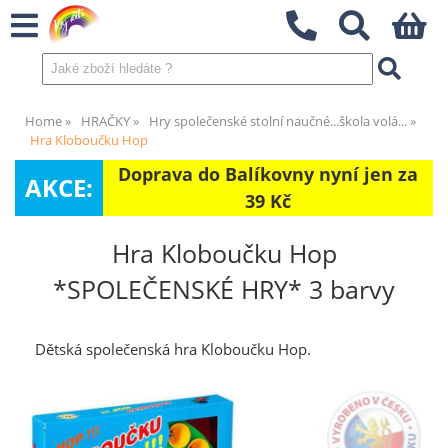
Home
HRAČKY
Hry společenské stolní naučné...škola volá...
Hra Kloboučku Hop
Doprava do Balíkovny nyní jen za
AKCE:
39 Kč
Hra Kloboučku Hop
*SPOLEČENSKÉ HRY* 3 barvy
Dětská společenská hra Kloboučku Hop.