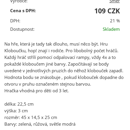
Výrobce:
Směr
109 CZK
Cena s DPH:
DPH:
21 %
Dostupnost:
Skladem
Na hře, která je tady tak dlouho, musí něco být. Hru
Kloboučku, hop! znají i rodiče. Pro libobolný počet hráčů.
Každý hráč střílí pomocí odpalovací rampy, vždy 4x a to
pokaždé kloboučem jiné barvy. Započítávají se body
uvedené v jednotlivých pruzích do něhož klobouček zapadl.
Hodnota bodu se znásobuje , pokud klobouček dopadne do
otvoru v pruhu označeném stejnou barvou.
Hračka vhodná pro děti od 3 let.
délka: 22,5 cm
výška: 3 cm
rozměr: 45 x 14,5 x 25 cm
Barvy: zelená, růžová, světle modrá