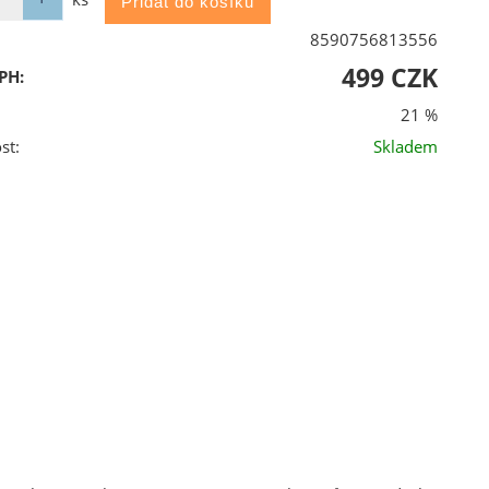
8590756813556
499 CZK
PH:
21 %
st:
Skladem