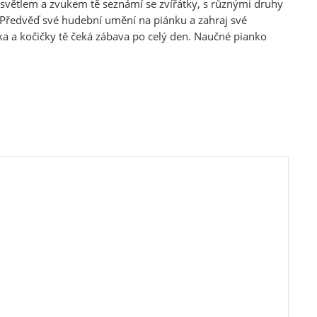
e světlem a zvukem tě seznámí se zvířátky, s různými druhy
. Předvěď své hudební umění na piánku a zahraj své
ka a kočičky tě čeká zábava po celý den. Naučné pianko