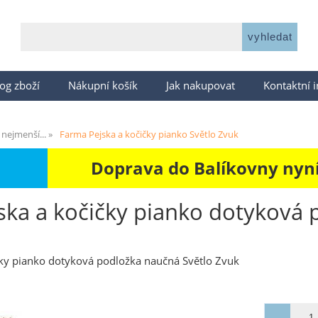
og zboží
Nákupní košík
Jak nakupovat
Kontaktní 
 nejmenší...
Farma Pejska a kočičky pianko Světlo Zvuk
Doprava do Balíkovny nyní 
ska a kočičky pianko dotyková 
čky pianko dotyková podložka naučná Světlo Zvuk