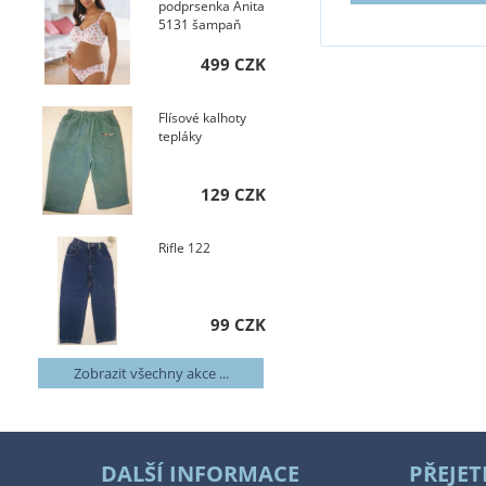
podprsenka Anita
5131 šampaň
499 CZK
Flísové kalhoty
tepláky
129 CZK
Rifle 122
99 CZK
Zobrazit všechny akce ...
DALŠÍ INFORMACE
PŘEJET