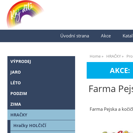
Úvodní strana
Akce
Katal
Home
HRAČKY
Pro
VÝPRODEJ
AKCE:
JARO
LÉTO
Farma Pej
PODZIM
ZIMA
Farma Pejska a koči
HRAČKY
Hračky HOLČIČÍ