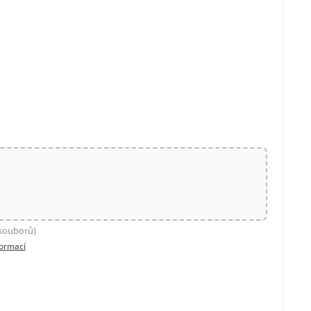
 souborů)
formací