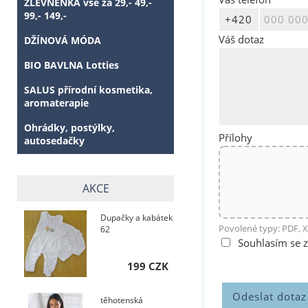
ZLEVNĚNKA vše za 29,- 49,-
99,- 149,-
Váš dotaz
DŽÍNOVÁ MÓDA
BIO BAVLNA Lotties
SALUS přírodní kosmetika,
aromaterapie
Ohrádky, postýlky,
Přílohy
autosedačky
AKCE
Dupačky a kabátek
Povolené typy: PDF, X
62
Souhlasím se 
199 CZK
těhotenská