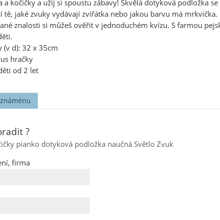
a a kočičky a užij si spoustu zábavy! Skvělá dotyková podložka s
í tě, jaké zvuky vydávají zvířátka nebo jakou barvu má mrkvička
kané znalosti si můžeš ověřit v jednoduchém kvízu. S farmou pejs
ěti.
 (v d): 32 x 35cm
kus hračky
ěti od 2 let
t známénu
radit ?
čičky pianko dotyková podložka naučná Světlo Zvuk
ní, firma