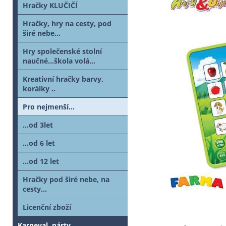
Hračky KLUČIČÍ
Hračky, hry na cesty, pod
širé nebe...
Hry společenské stolní
naučné...škola volá...
Kreativní hračky barvy,
korálky ..
Pro nejmenší...
...od 3let
...od 6 let
...od 12 let
Hračky pod širé nebe, na
cesty...
Licenční zboží
Karneval, párty