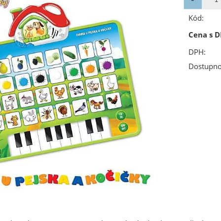
Kód:
Cena s D
DPH:
Dostupno