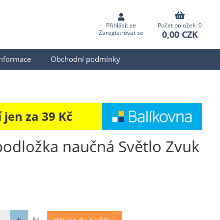
Přihlásit se
Počet položek: 0
0,00 CZK
Zaregistrovat se
informace
Obchodní podmínky
jen za 39 Kč
podložka naučná Světlo Zvuk
ks