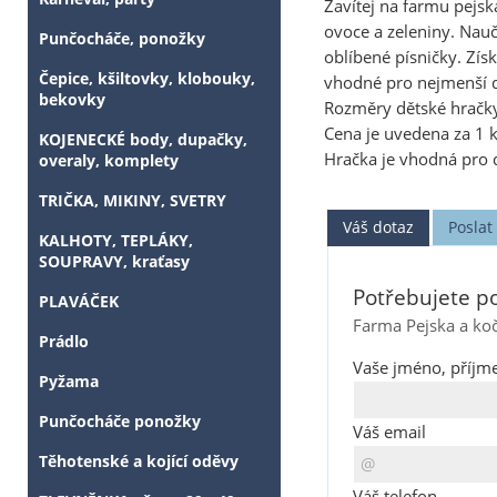
Zavítej na farmu pejsk
ovoce a zeleniny. Nauč
Punčocháče, ponožky
oblíbené písničky. Zís
Čepice, kšiltovky, klobouky,
vhodné pro nejmenší d
bekovky
Rozměry dětské hračky
Cena je uvedena za 1 
KOJENECKÉ body, dupačky,
Hračka je vhodná pro d
overaly, komplety
TRIČKA, MIKINY, SVETRY
Váš dotaz
Posla
KALHOTY, TEPLÁKY,
SOUPRAVY, kraťasy
Potřebujete po
PLAVÁČEK
Farma Pejska a ko
Prádlo
Vaše jméno, příjme
Pyžama
Punčocháče ponožky
Váš email
Těhotenské a kojící oděvy
Váš telefon