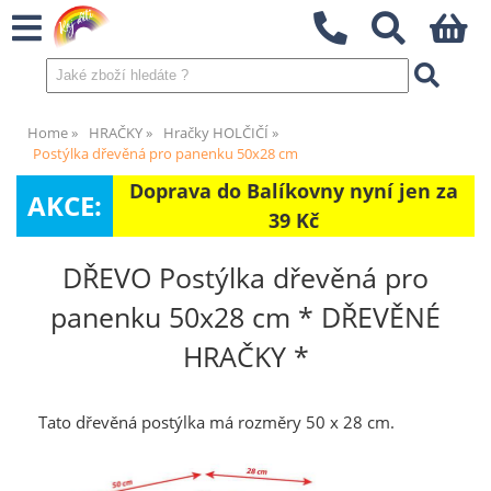
Home
HRAČKY
Hračky HOLČIČÍ
Postýlka dřevěná pro panenku 50x28 cm
Doprava do Balíkovny nyní jen za
AKCE:
39 Kč
DŘEVO Postýlka dřevěná pro
panenku 50x28 cm * DŘEVĚNÉ
HRAČKY *
Tato dřevěná postýlka má rozměry 50 x 28 cm.