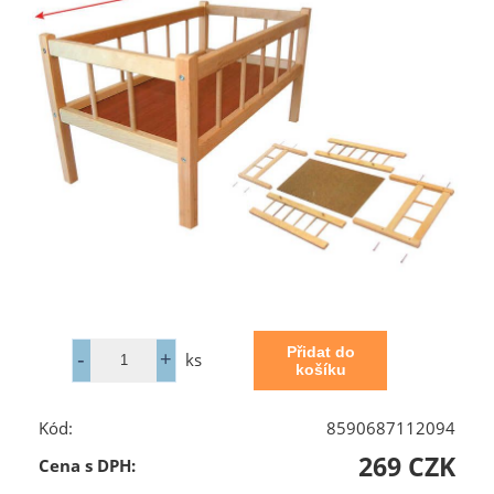
ks
Kód:
8590687112094
269 CZK
Cena s DPH: