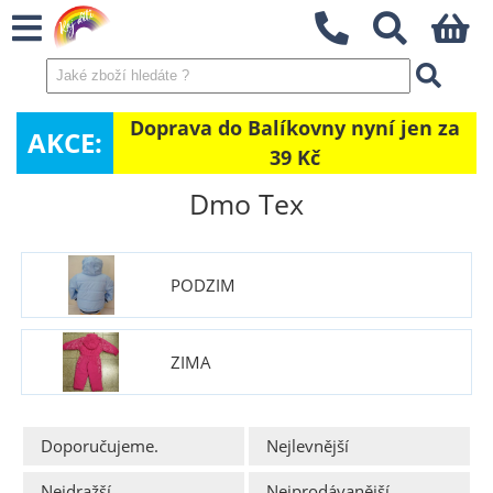
Doprava do Balíkovny nyní jen za
AKCE:
39 Kč
Dmo Tex
PODZIM
ZIMA
Doporučujeme.
Nejlevnější
Nejdražší
Nejprodávanější