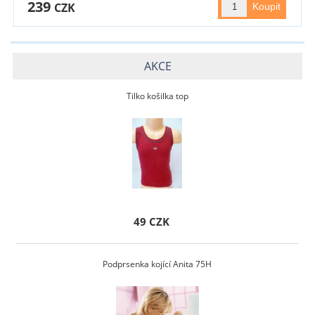
239
CZK
AKCE
Tilko košilka top
49 CZK
Podprsenka kojící Anita 75H