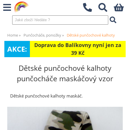
Home
Punčocháče, ponožky
Dětské punčochové kalhoty
Doprava do Balíkovny nyní jen za
AKCE:
39 Kč
Dětské punčochové kalhoty
punčocháče maskáčový vzor
Dětské punčochové kalhoty maskáč.