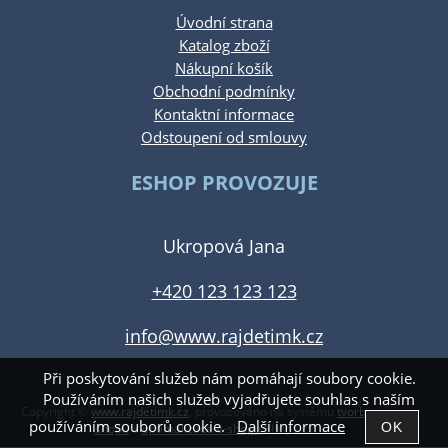
Úvodní strana
Katalog zboží
Nákupní košík
Obchodní podmínky
Kontaktní informace
Odstoupení od smlouvy
ESHOP PROVOZUJE
Ukropová Jana
+420 123 123 123
info@www.rajdetimk.cz
Při poskytování služeb nám pomáhají soubory cookie.
Používáním našich služeb vyjadřujete souhlas s naším
Copyright ©
www.rajdetimk.cz
,
provozováno na systému
tvorba e-
používáním souborů cookie.
Další informace
shopu
a
optimalizace e-shopu
Shop5.cz