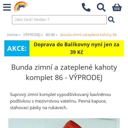
Home
VÝPRODEJ
80-86
Bunda zimní zateplené kahoty 86
Doprava do Balíkovny nyní jen za
AKCE:
39 Kč
Bunda zimní a zateplené kahoty
komplet 86 - VÝPRODEJ
Suprový zimní komplet vypodšívkovaný bavlněnou
podšívkou s mezivrstvou vatelínu. Pevná kapuce,
stahovací pásky na rukávech.