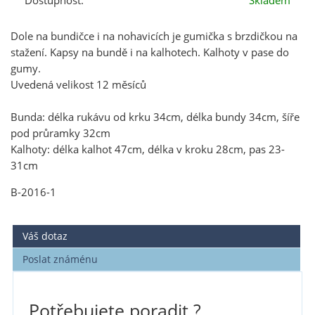
Dostupnost:
Skladem
Dole na bundičce i na nohavicích je gumička s brzdičkou na
stažení. Kapsy na bundě i na kalhotech. Kalhoty v pase do
gumy.
Uvedená velikost 12 měsíců
Bunda: délka rukávu od krku 34cm, délka bundy 34cm, šíře
pod průramky 32cm
Kalhoty: délka kalhot 47cm, délka v kroku 28cm, pas 23-
31cm
B-2016-1
Váš dotaz
Poslat známénu
Potřebujete poradit ?