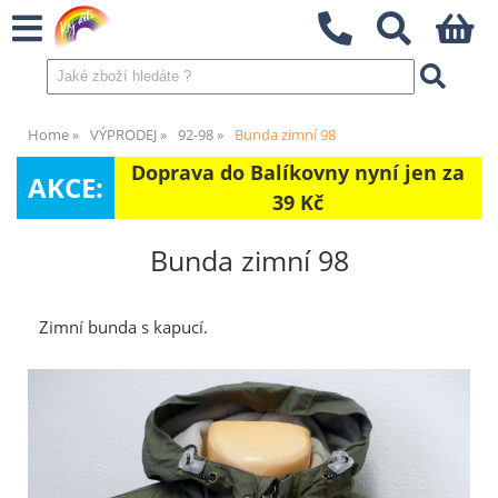
Home
VÝPRODEJ
92-98
Bunda zimní 98
Doprava do Balíkovny nyní jen za
AKCE:
39 Kč
Bunda zimní 98
Zimní bunda s kapucí.