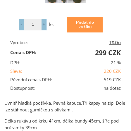
ks
Výrobce:
T&Go
299 CZK
Cena s DPH:
DPH:
21 %
Sleva:
220 CZK
Původní cena s DPH:
519 CZK
Dostupnost:
na dotaz
Uvnitř hladká podšívka. Pevná kapuce.Tři kapsy na zip. Dole
lze stáhnout gumičkou s olivkami.
Délka rukávu od krku 41cm, délka bundy 45cm, šíře pod
průramky 39cm.